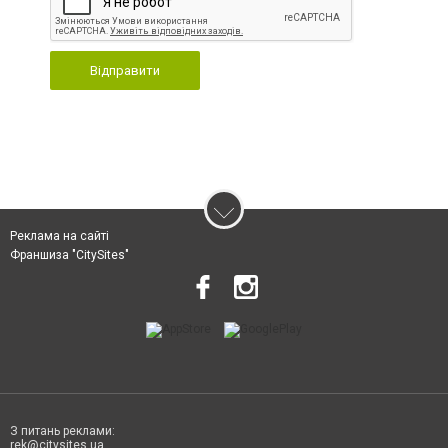
Відправити
Реклама на сайті
Франшиза "CitySites"
З питань реклами:
rek@citysites.ua