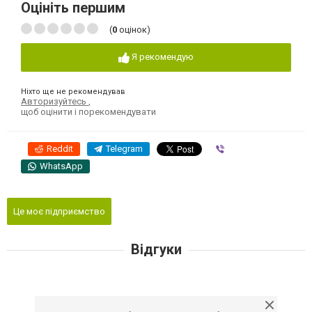
Оцініть першим
(
0
оцінок)
Я рекомендую
Ніхто ще не рекомендував
Авторизуйтесь
,
щоб оцінити і порекомендувати
Reddit
Telegram
Viber
WhatsApp
Це моє підприємство
Відгуки