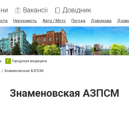
ини
Вакансії
Довідник
іста
Нерухомість
Авто / Мото
Погода
Довідкова
Дозві
ь
Г
Городская медицина
а
Знаменовская АЗПСМ
Знаменовская АЗПСМ