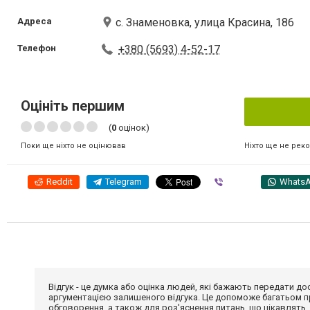
Адреса
с. Знаменовка, улица Красина, 186
Телефон
+380 (5693) 4-52-17
Оцініть першим
(
0
оцінок)
Ніхто ще не рек
Поки ще ніхто не оцінював
Reddit
Telegram
Viber
Whats
Відгук - це думка або оцінка людей, які бажають передати 
аргументацією залишеного відгука. Це допоможе багатьом пр
обговорення, а також для роз'яснення питань, що цікавлять.