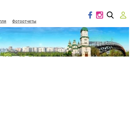
лля
Фотоотчеты