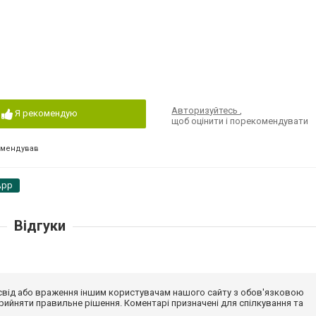
Авторизуйтесь
,
Я рекомендую
щоб оцінити і порекомендувати
омендував
App
Відгуки
досвід або враження іншим користувачам нашого сайту з обов'язковою
ийняти правильне рішення. Коментарі призначені для спілкування та