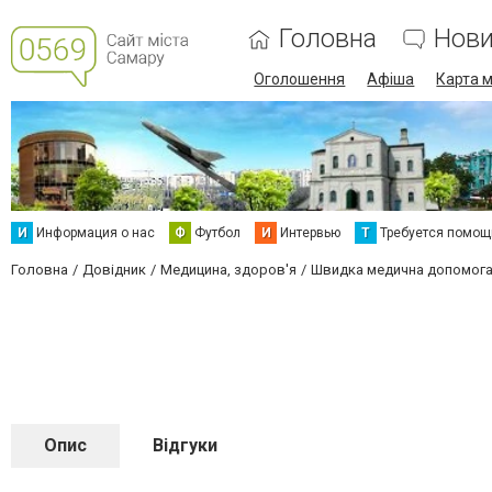
Головна
Нов
Оголошення
Афіша
Карта м
И
Информация о нас
Ф
Футбол
И
Интервью
Т
Требуется помощ
Головна
Довідник
Медицина, здоров'я
Швидка медична допомог
Опис
Відгуки