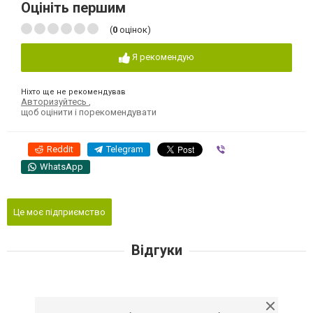
Оцініть першим
(
0
оцінок)
Я рекомендую
Ніхто ще не рекомендував
Авторизуйтесь
,
щоб оцінити і порекомендувати
Reddit
Telegram
Viber
WhatsApp
Це моє підприємство
Відгуки