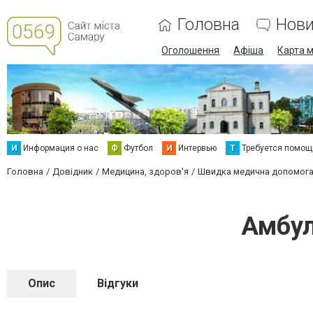
Головна
Нов
Оголошення
Афіша
Карта м
И
Информация о нас
Ф
Футбол
И
Интервью
Т
Требуется помощ
Головна
Довідник
Медицина, здоров'я
Швидка медична допомог
Амбул
Опис
Відгуки