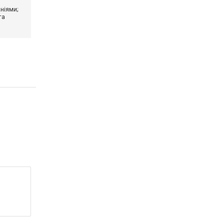
ніями;
та