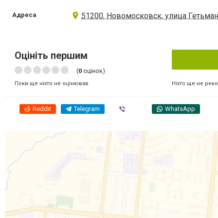
Адреса
51200, Новомосковск, улица Гетьман
Оцініть першим
(
0
оцінок)
Ніхто ще не рек
Поки ще ніхто не оцінював
Reddit
Telegram
Viber
WhatsApp