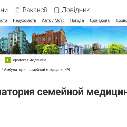
ини
Вакансії
Довідник
іста
Нерухомість
Авто / Мото
Погода
Довідкова
Дозві
ь
Г
Городская медицина
а
Амбулатория семейной медицины №9
атория семейной медиц