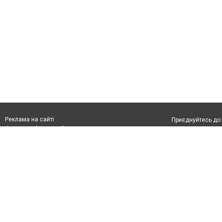
Реклама на сайті
Приєднуйтесь до 
Франшиза "CitySites"
З питань реклами:
Допускається цит
rek@citysites.ua
тексті обов'язко
розміщення прямо
абзацу в тексті 
Матеріали з плаш
"Політичні новини