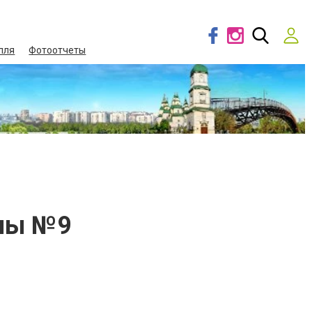
лля
Фотоотчеты
ины №9