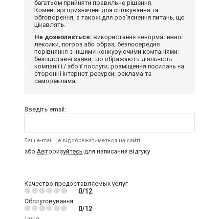
багатьом прийняти правильне рішення.
Коментарі призначені для спілкування та
обговорення, а також для роз'яснення питань, що
цікавлять.
Не дозволяється:
використання ненормативної
лексики, погроз або образ; безпосереднє
порівняння з іншими конкуруючими компаніями;
безпідставні заяви, що ображають діяльність
компанії і / або її послуги; розміщення посилань на
сторонні інтернет-ресурси; реклама та
самореклама.
Введіть email:
Ваш e-mail не відображатиметься на сайті
або
Авторизуйтесь
для написання відгуку
Качество предоставляемых услуг
0/12
Обслуговування
0/12
Цена