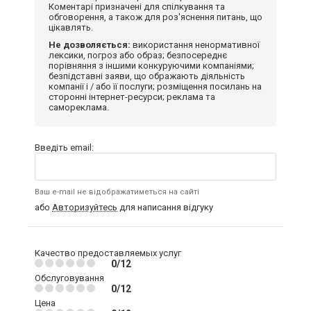
Коментарі призначені для спілкування та
обговорення, а також для роз'яснення питань, що
цікавлять.
Не дозволяється:
використання ненормативної
лексики, погроз або образ; безпосереднє
порівняння з іншими конкуруючими компаніями;
безпідставні заяви, що ображають діяльність
компанії і / або її послуги; розміщення посилань на
сторонні інтернет-ресурси; реклама та
самореклама.
Введіть email:
Ваш e-mail не відображатиметься на сайті
або
Авторизуйтесь
для написання відгуку
Качество предоставляемых услуг
0/12
Обслуговування
0/12
Цена