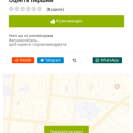
Оцініть першим
(
0
оцінок)
Я рекомендую
Ніхто ще не рекомендував
Авторизуйтесь
,
щоб оцінити і порекомендувати
Reddit
Telegram
Viber
WhatsApp
Показати на карті