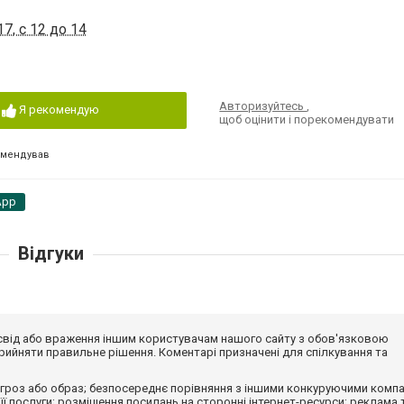
7, с 12 до 14
Авторизуйтесь
,
Я рекомендую
щоб оцінити і порекомендувати
омендував
App
Відгуки
досвід або враження іншим користувачам нашого сайту з обов'язковою
ийняти правильне рішення. Коментарі призначені для спілкування та
гроз або образ; безпосереднє порівняння з іншими конкуруючими компа
 її послуги; розміщення посилань на сторонні інтернет-ресурси; реклама 