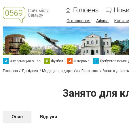
Головна
Нов
Оголошення
Афіша
Карта м
И
Информация о нас
Ф
Футбол
И
Интервью
Т
Требуется помощ
Головна
Довідник
Медицина, здоров'я
Гінеколог
Занято для кл
Занято для к
Опис
Відгуки