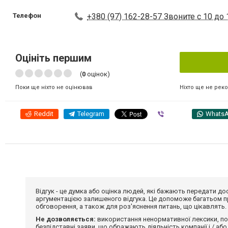
Телефон
+380 (97) 162-28-57 Звоните с 10 до 1
Оцініть першим
(
0
оцінок)
Ніхто ще не рек
Поки ще ніхто не оцінював
Reddit
Telegram
Viber
Whats
Відгук - це думка або оцінка людей, які бажають передати 
аргументацією залишеного відгука. Це допоможе багатьом пр
обговорення, а також для роз'яснення питань, що цікавлять.
Не дозволяється:
використання ненормативної лексики, по
безпідставні заяви, що ображають діяльність компанії і / або