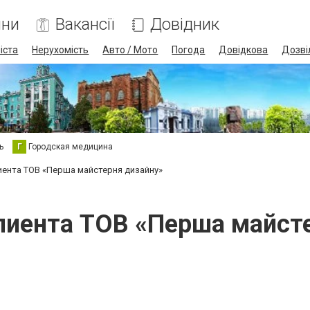
ини
Вакансії
Довідник
іста
Нерухомість
Авто / Мото
Погода
Довідкова
Дозві
ь
Г
Городская медицина
иента ТОВ «Перша майстерня дизайну»
лиента ТОВ «Перша майст