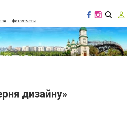
лля
Фотоотчеты
ерня дизайну»