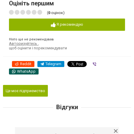
Оцініть першим
(
0
оцінок)
Я рекомендую
Ніхто ще не рекомендував
Авторизуйтесь
,
щоб оцінити і порекомендувати
Reddit
Telegram
Viber
WhatsApp
Це моє підприємство
Відгуки