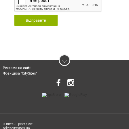
Відправити
Реклама на сайті
Франшиза "CitySites"
З питань реклами:
rek@citysites.ua