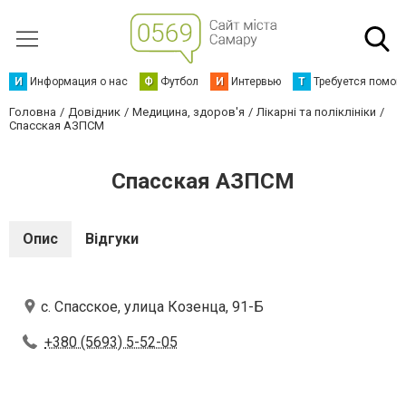
И
Информация о нас
Ф
Футбол
И
Интервью
Т
Требуется помощ
Головна
Довідник
Медицина, здоров'я
Лікарні та поліклініки
Спасская АЗПСМ
Спасская АЗПСМ
Опис
Відгуки
с. Спасское, улица Козенца, 91-Б
+380 (5693) 5-52-05