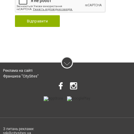
Відправити
Реклама на сайті
Франшиза "CitySites"
З питань реклами:
rek@citysites.ua