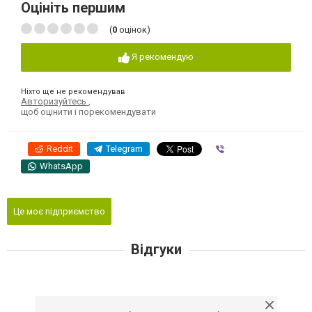
Оцініть першим
(
0
оцінок)
Я рекомендую
Ніхто ще не рекомендував
Авторизуйтесь
,
щоб оцінити і порекомендувати
Reddit
Telegram
Viber
WhatsApp
Це моє підприємство
Відгуки