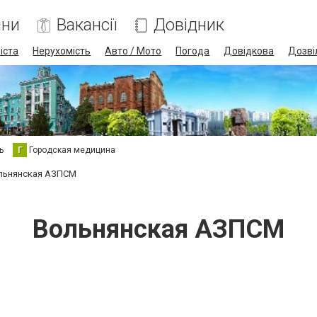
ини
Вакансії
Довідник
іста
Нерухомість
Авто / Мото
Погода
Довідкова
Дозві
ь
Г
Городская медицина
льнянская АЗПСМ
Вольнянская АЗПСМ