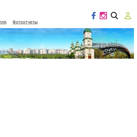
лля
Фотоотчеты