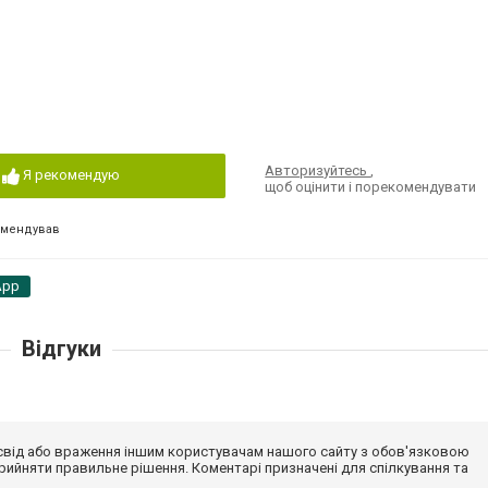
Авторизуйтесь
,
Я рекомендую
щоб оцінити і порекомендувати
омендував
App
Відгуки
досвід або враження іншим користувачам нашого сайту з обов'язковою
ийняти правильне рішення. Коментарі призначені для спілкування та