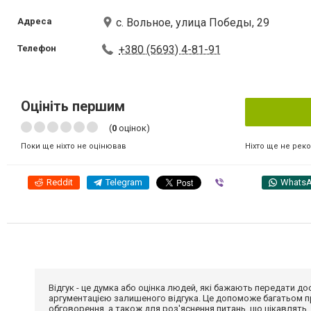
Адреса
с. Вольное, улица Победы, 29
Телефон
+380 (5693) 4-81-91
Оцініть першим
(
0
оцінок)
Ніхто ще не рек
Поки ще ніхто не оцінював
Reddit
Telegram
Viber
Whats
Відгук - це думка або оцінка людей, які бажають передати 
аргументацією залишеного відгука. Це допоможе багатьом пр
обговорення, а також для роз'яснення питань, що цікавлять.