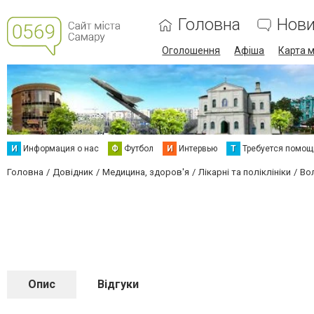
Головна
Нов
Оголошення
Афіша
Карта м
И
Информация о нас
Ф
Футбол
И
Интервью
Т
Требуется помощ
Головна
Довідник
Медицина, здоров'я
Лікарні та поліклініки
Во
Опис
Відгуки