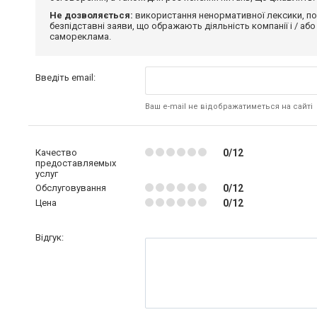
Не дозволяється:
використання ненормативної лексики, по
безпідставні заяви, що ображають діяльність компанії і / або
самореклама.
Введіть email:
Ваш e-mail не відображатиметься на сайті
Качество
0/12
предоставляемых
услуг
Обслуговування
0/12
Цена
0/12
Відгук: