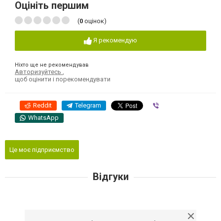
Оцініть першим
(
0
оцінок)
Я рекомендую
Ніхто ще не рекомендував
Авторизуйтесь
,
щоб оцінити і порекомендувати
Reddit
Telegram
Viber
WhatsApp
Це моє підприємство
Відгуки