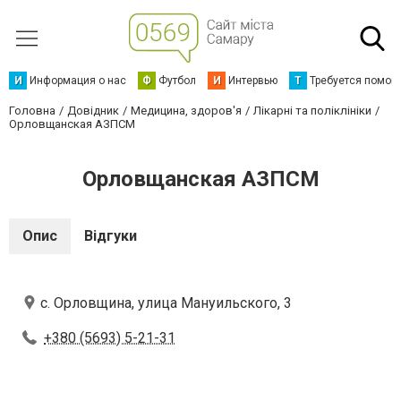
И
Информация о нас
Ф
Футбол
И
Интервью
Т
Требуется помощ
Головна
Довідник
Медицина, здоров'я
Лікарні та поліклініки
Орловщанская АЗПСМ
Орловщанская АЗПСМ
Опис
Відгуки
с. Орловщина, улица Мануильского, 3
+380 (5693) 5-21-31