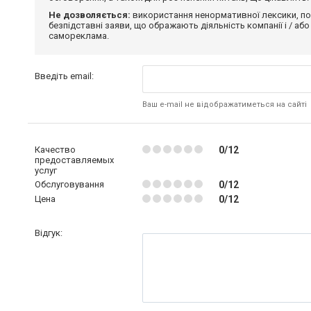
Не дозволяється:
використання ненормативної лексики, по
безпідставні заяви, що ображають діяльність компанії і / або
самореклама.
Введіть email:
Ваш e-mail не відображатиметься на сайті
Качество
0/12
предоставляемых
услуг
Обслуговування
0/12
Цена
0/12
Відгук: