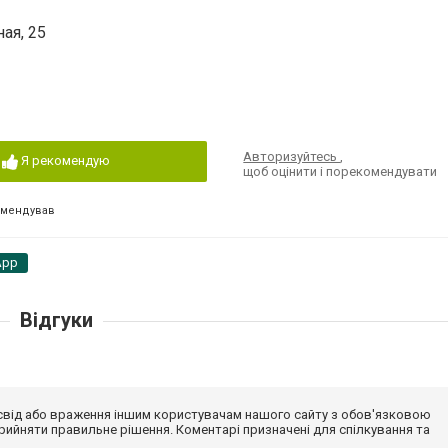
ая, 25
Авторизуйтесь
,
Я рекомендую
щоб оцінити і порекомендувати
омендував
App
Відгуки
досвід або враження іншим користувачам нашого сайту з обов'язковою
ийняти правильне рішення. Коментарі призначені для спілкування та