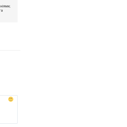
ніями;
та