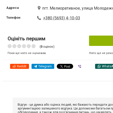
Адреса
пгт. Мелиоративное, улица Молодежн
Телефон
+380 (5693) 4-10-03
Оцініть першим
(
0
оцінок)
Ніхто ще не рек
Поки ще ніхто не оцінював
Reddit
Telegram
Viber
Whats
Відгук - це думка або оцінка людей, які бажають передати 
аргументацією залишеного відгука. Це допоможе багатьом пр
обговорення, а також для роз'яснення питань, що цікавлять.