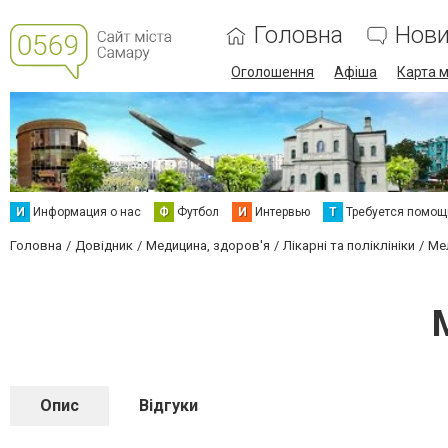
Головна
Нов
Оголошення
Афіша
Карта м
И
Информация о нас
Ф
Футбол
И
Интервью
Т
Требуется помощ
Головна
Довідник
Медицина, здоров'я
Лікарні та поліклініки
Ме
Опис
Відгуки