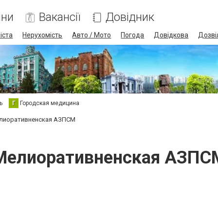
ини
Вакансії
Довідник
іста
Нерухомість
Авто / Мото
Погода
Довідкова
Дозві
ь
Г
Городская медицина
лиоративненская АЗПСМ
Мелиоративненская АЗПС