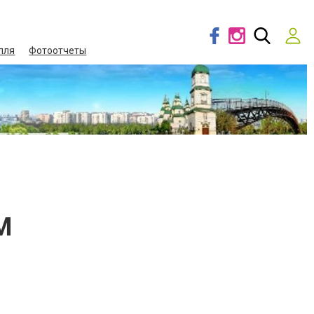
лля
Фотоотчеты
М