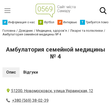
И
Информация о нас
Ф
Футбол
И
Интервью
Т
Требуется помощ
Головна
Довідник
Медицина, здоров'я
Лікарні та поліклініки
Амбулатория семейной медицины № 4
Амбулатория семейной медицины
№ 4
Опис
Відгуки
51200, Новомосковск, улица Украинская, 12
+380 (569) 38-02-39