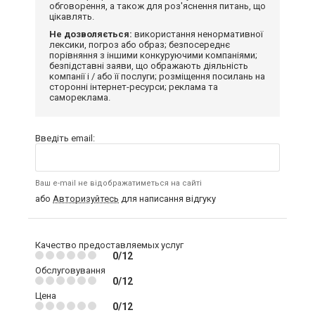
обговорення, а також для роз'яснення питань, що
цікавлять.
Не дозволяється:
використання ненормативної
лексики, погроз або образ; безпосереднє
порівняння з іншими конкуруючими компаніями;
безпідставні заяви, що ображають діяльність
компанії і / або її послуги; розміщення посилань на
сторонні інтернет-ресурси; реклама та
самореклама.
Введіть email:
Ваш e-mail не відображатиметься на сайті
або
Авторизуйтесь
для написання відгуку
Качество предоставляемых услуг
0/12
Обслуговування
0/12
Цена
0/12