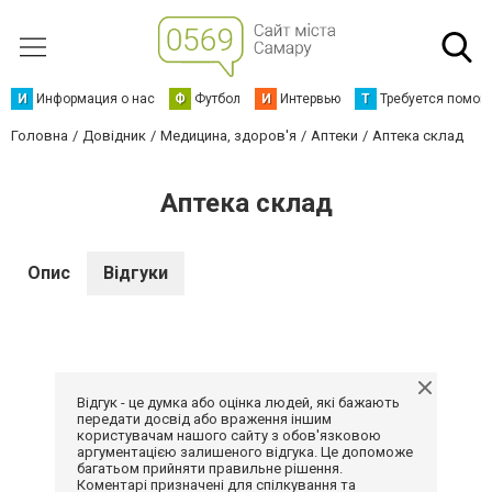
И
Информация о нас
Ф
Футбол
И
Интервью
Т
Требуется помощ
Головна
Довідник
Медицина, здоров'я
Аптеки
Аптека склад
Аптека склад
Опис
Відгуки
Відгук - це думка або оцінка людей, які бажають
передати досвід або враження іншим
користувачам нашого сайту з обов'язковою
аргументацією залишеного відгука. Це допоможе
багатьом прийняти правильне рішення.
Коментарі призначені для спілкування та