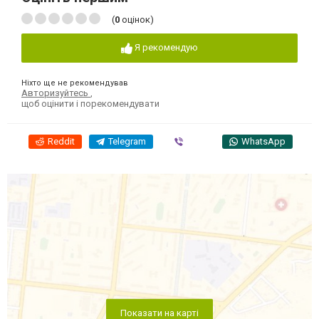
(
0
оцінок)
Я рекомендую
Ніхто ще не рекомендував
Авторизуйтесь
,
щоб оцінити і порекомендувати
Reddit
Telegram
Viber
WhatsApp
Показати на карті