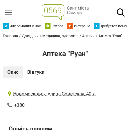
И
Информация о нас
Ф
Футбол
И
Интервью
Т
Требуется помощ
Головна
Довідник
Медицина, здоров'я
Аптеки
Аптека "Руан"
Аптека "Руан"
Опис
Відгуки
Новомосковск, улица Советская, 40-а
+380
Оцініть першим