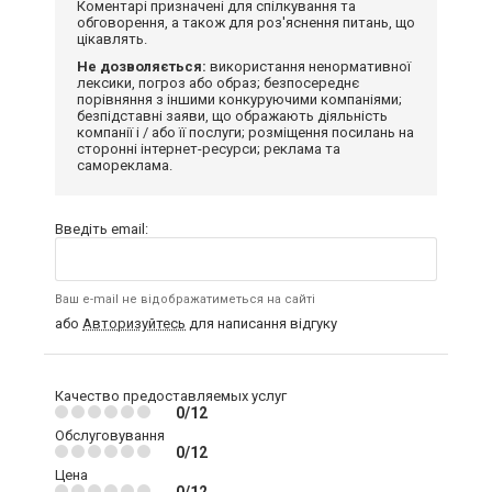
Коментарі призначені для спілкування та
обговорення, а також для роз'яснення питань, що
цікавлять.
Не дозволяється:
використання ненормативної
лексики, погроз або образ; безпосереднє
порівняння з іншими конкуруючими компаніями;
безпідставні заяви, що ображають діяльність
компанії і / або її послуги; розміщення посилань на
сторонні інтернет-ресурси; реклама та
самореклама.
Введіть email:
Ваш e-mail не відображатиметься на сайті
або
Авторизуйтесь
для написання відгуку
Качество предоставляемых услуг
0/12
Обслуговування
0/12
Цена
0/12