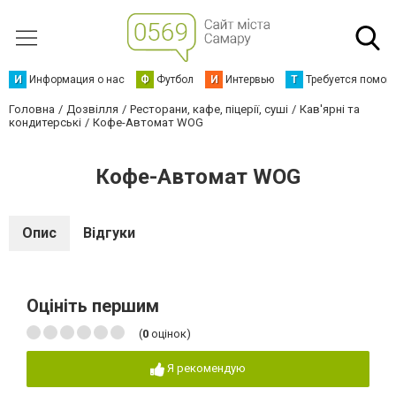
И
Информация о нас
Ф
Футбол
И
Интервью
Т
Требуется помощ
Головна
Дозвілля
Ресторани, кафе, піцерії, суші
Кав'ярні та
кондитерські
Кофе-Автомат WOG
Кофе-Автомат WOG
Опис
Відгуки
Оцініть першим
(
0
оцінок)
Я рекомендую