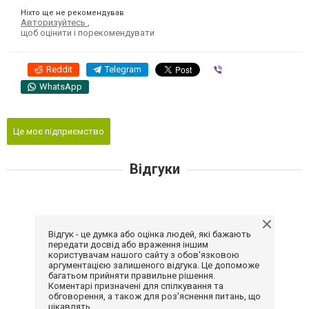
Ніхто ще не рекомендував
Авторизуйтесь
,
щоб оцінити і порекомендувати
Reddit
Telegram
Viber
WhatsApp
Це моє підприємство
Відгуки
Відгук - це думка або оцінка людей, які бажають
передати досвід або враження іншим
користувачам нашого сайту з обов'язковою
аргументацією залишеного відгука. Це допоможе
багатьом прийняти правильне рішення.
Коментарі призначені для спілкування та
обговорення, а також для роз'яснення питань, що
цікавлять.