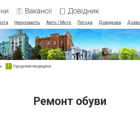
ини
Вакансії
Довідник
іста
Нерухомість
Авто / Мото
Погода
Довідкова
Дозві
ь
Г
Городская медицина
Ремонт обуви