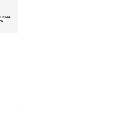
ніями;
та