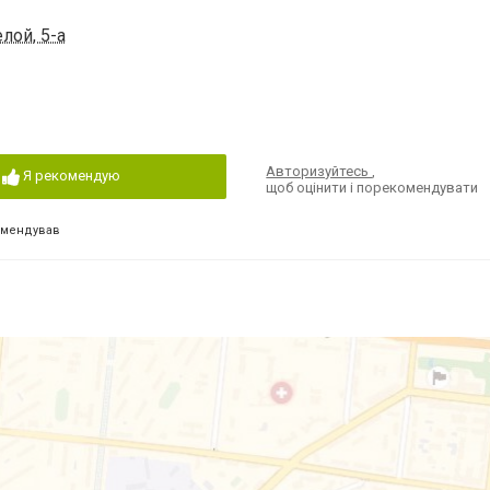
лой, 5-а
Авторизуйтесь
,
Я рекомендую
щоб оцінити і порекомендувати
омендував