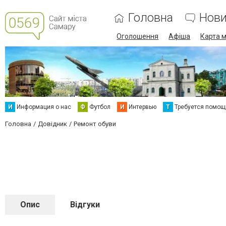
Головна
Нов
Оголошення
Афіша
Карта м
И
Информация о нас
Ф
Футбол
И
Интервью
Т
Требуется помощ
Головна
Довідник
Ремонт обуви
Опис
Відгуки