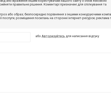
досвід або враження іншим користувачам нашого сайту з обов'язковою
ийняти правильне рішення. Коментарі призначені для спілкування та
гроз або образ; безпосереднє порівняння з іншими конкуруючими компа
 її послуги; розміщення посилань на сторонні інтернет-ресурси; реклама 
або
Авторизуйтесь
для написання відгуку