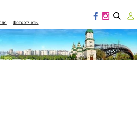
лля
Фотоотчеты