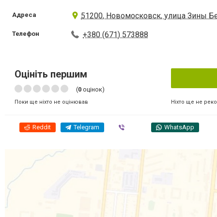
Адреса
51200, Новомосковск, улица Зины Бе
Телефон
+380 (671) 573888
Оцініть першим
(
0
оцінок)
Ніхто ще не рек
Поки ще ніхто не оцінював
Reddit
Telegram
Viber
WhatsApp