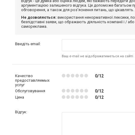
Відгук - це думка або оцінка людей, які бажають передати 
аргументацією залишеного відгука. Це допоможе багатьом пр
обговорення, а також для роз'яснення питань, що цікавлять.
Не дозволяється:
використання ненормативної лексики, по
безпідставні заяви, що ображають діяльність компанії і / або
самореклама.
Введіть email:
Ваш e-mail не відображатиметься на сайті
Качество
0/12
предоставляемых
услуг
Обслуговування
0/12
Цена
0/12
Відгук: