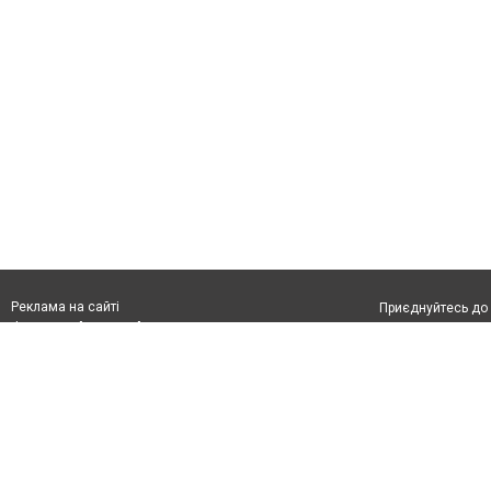
Реклама на сайті
Приєднуйтесь до 
Франшиза "CitySites"
З питань реклами:
Допускається цит
rek@citysites.ua
тексті обов'язко
розміщення прямо
абзацу в тексті 
Матеріали з плаш