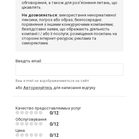
обговорення, а також для роз'яснення питань, що
цікавлять.
Не дозволяється:
використання ненормативної
лексики, погроз або образ; безпосереднє
порівняння з іншими конкуруючими компаніями;
безпідставні заяви, що ображають діяльність
компанії і / або її послуги; розміщення посилань на
сторонні інтернет-ресурси; реклама та
самореклама.
Введіть email:
Ваш e-mail не відображатиметься на сайті
або
Авторизуйтесь
для написання відгуку
Качество предоставляемых услуг
0/12
Обслуговування
0/12
Цена
0/12