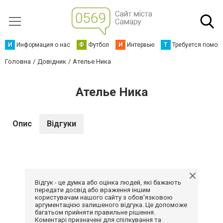
И
Информация о нас
Ф
Футбол
И
Интервью
Т
Требуется помощ
Головна
Довідник
Ателье Ника
Ателье Ника
Опис
Відгуки
Відгук - це думка або оцінка людей, які бажають
передати досвід або враження іншим
користувачам нашого сайту з обов'язковою
аргументацією залишеного відгука. Це допоможе
багатьом прийняти правильне рішення.
Коментарі призначені для спілкування та