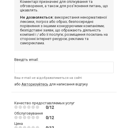
Коментарі призначені для спілкування та
обговорення, а також для роз'яснення питань, що
цікавлять.
Не дозволяється:
використання ненормативної
лексики, погроз або образ; безпосереднє
порівняння з іншими конкуруючими компаніями;
безпідставні заяви, що ображають діяльність
компанії і / або її послуги; розміщення посилань на
сторонні інтернет-ресурси; реклама та
самореклама.
Введіть email:
Ваш e-mail не відображатиметься на сайті
або
Авторизуйтесь
для написання відгуку
Качество предоставляемых услуг
0/12
Обслуговування
0/12
Цена
0/12