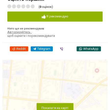
(
0
оцінок)
Я рекомендую
Ніхто ще не рекомендував
Авторизуйтесь
,
щоб оцінити і порекомендувати
Reddit
Telegram
Viber
WhatsApp
Показати на карті