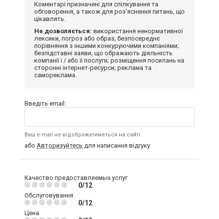
Коментарі призначені для спілкування та
обговорення, а також для роз'яснення питань, що
цікавлять.
Не дозволяється:
використання ненормативної
лексики, погроз або образ; безпосереднє
порівняння з іншими конкуруючими компаніями;
безпідставні заяви, що ображають діяльність
компанії і / або її послуги; розміщення посилань на
сторонні інтернет-ресурси; реклама та
самореклама.
Введіть email:
Ваш e-mail не відображатиметься на сайті
або
Авторизуйтесь
для написання відгуку
Качество предоставляемых услуг
0/12
Обслуговування
0/12
Цена