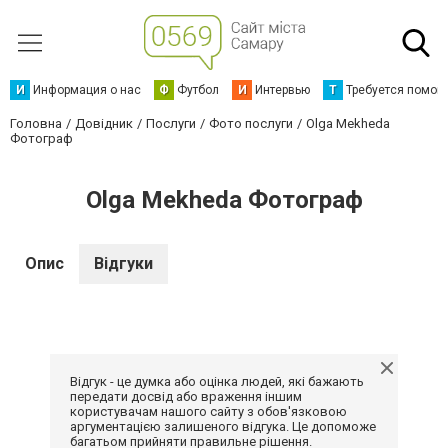
И
Информация о нас
Ф
Футбол
И
Интервью
Т
Требуется помощ
Головна
Довідник
Послуги
Фото послуги
Оlga Мekheda
Фотограф
Оlga Мekheda Фотограф
Опис
Відгуки
Відгук - це думка або оцінка людей, які бажають
передати досвід або враження іншим
користувачам нашого сайту з обов'язковою
аргументацією залишеного відгука. Це допоможе
багатьом прийняти правильне рішення.