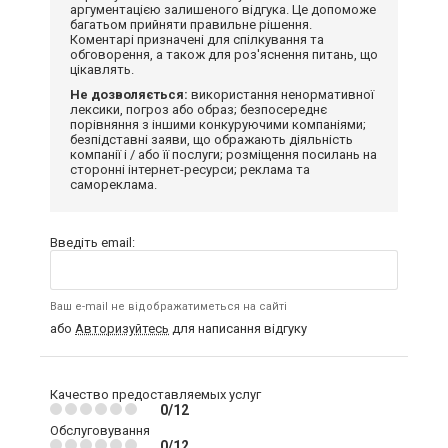
аргументацією залишеного відгука. Це допоможе
багатьом прийняти правильне рішення.
Коментарі призначені для спілкування та
обговорення, а також для роз'яснення питань, що
цікавлять.
Не дозволяється:
використання ненормативної
лексики, погроз або образ; безпосереднє
порівняння з іншими конкуруючими компаніями;
безпідставні заяви, що ображають діяльність
компанії і / або її послуги; розміщення посилань на
сторонні інтернет-ресурси; реклама та
самореклама.
Введіть email:
Ваш e-mail не відображатиметься на сайті
або
Авторизуйтесь
для написання відгуку
Качество предоставляемых услуг
0/12
Обслуговування
0/12