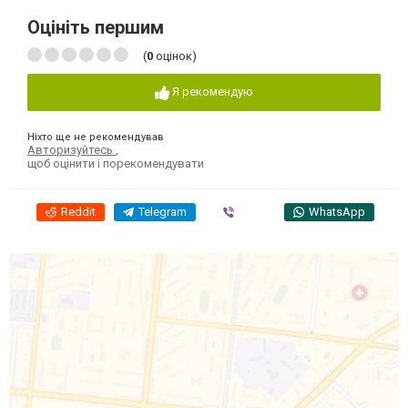
Оцініть першим
(
0
оцінок)
Я рекомендую
Ніхто ще не рекомендував
Авторизуйтесь
,
щоб оцінити і порекомендувати
Reddit
Telegram
Viber
WhatsApp