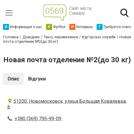
И
Информация о нас
Ф
Футбол
И
Интервью
Т
Требуется помощ
Головна
Довідник
Таксі, перевезення
Кур'єрські служби
Новая
почта отделение №2(до 30 кг)
Новая почта отделение №2(до 30 кг)
Опис
Відгуки
51200, Новомосковск, улица Большая Ковалевка,
6
+380 (569) 795-99-09