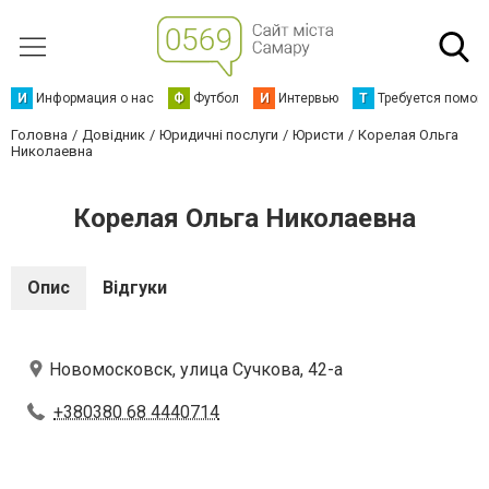
И
Информация о нас
Ф
Футбол
И
Интервью
Т
Требуется помощ
Головна
Довідник
Юридичні послуги
Юристи
Корелая Ольга
Николаевна
Корелая Ольга Николаевна
Опис
Відгуки
Новомосковск, улица Сучкова, 42-а
+380380 68 4440714