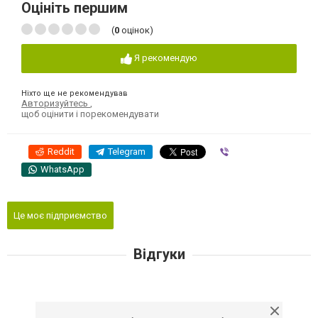
Оцініть першим
(
0
оцінок)
Я рекомендую
Ніхто ще не рекомендував
Авторизуйтесь
,
щоб оцінити і порекомендувати
Reddit
Telegram
Viber
WhatsApp
Це моє підприємство
Відгуки