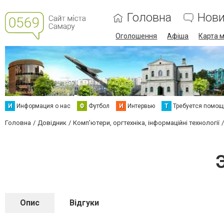
Головна
Нов
Оголошення
Афіша
Карта м
И
Информация о нас
Ф
Футбол
И
Интервью
Т
Требуется помощ
Головна
Довідник
Комп’ютери, оргтехніка, інформаційні технології
Опис
Відгуки