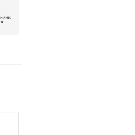
ніями;
та