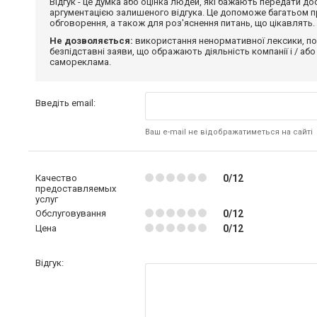
Відгук - це думка або оцінка людей, які бажають передати 
аргументацією залишеного відгука. Це допоможе багатьом пр
обговорення, а також для роз'яснення питань, що цікавлять.
Не дозволяється:
використання ненормативної лексики, по
безпідставні заяви, що ображають діяльність компанії і / або
самореклама.
Введіть email:
Ваш e-mail не відображатиметься на сайті
Качество
0/12
предоставляемых
услуг
Обслуговування
0/12
Цена
0/12
Відгук: