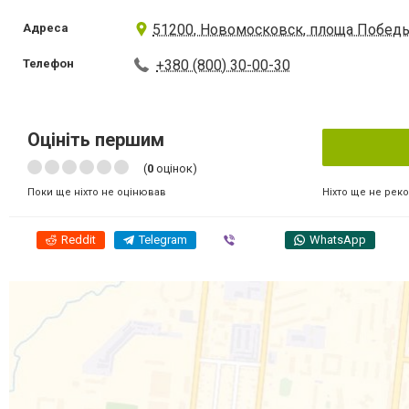
Адреса
51200, Новомосковск, площа Победы
Телефон
+380 (800) 30-00-30
Оцініть першим
(
0
оцінок)
Ніхто ще не рек
Поки ще ніхто не оцінював
Reddit
Telegram
Viber
WhatsApp