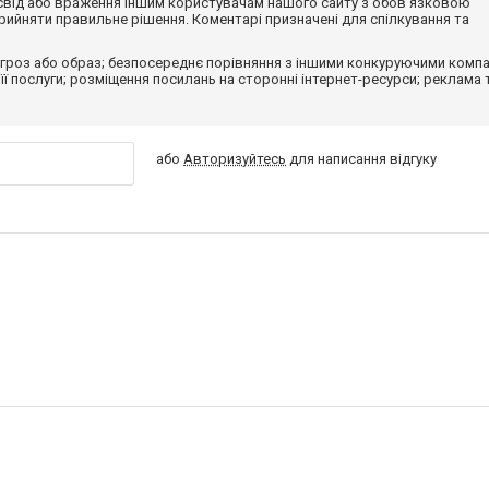
досвід або враження іншим користувачам нашого сайту з обов'язковою
ийняти правильне рішення. Коментарі призначені для спілкування та
гроз або образ; безпосереднє порівняння з іншими конкуруючими компа
 її послуги; розміщення посилань на сторонні інтернет-ресурси; реклама 
або
Авторизуйтесь
для написання відгуку