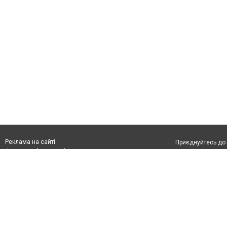
Реклама на сайті
Приєднуйтесь до 
Франшиза "CitySites"
З питань реклами:
Допускається цит
rek@citysites.ua
тексті обов'язко
розміщення прямо
абзацу в тексті 
Матеріали з плаш