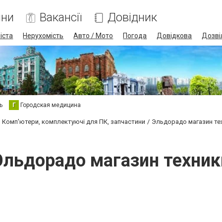
ини
Вакансії
Довідник
іста
Нерухомість
Авто / Мото
Погода
Довідкова
Дозві
ь
Г
Городская медицина
Комп'ютери, комплектуючі для ПК, запчастини
Эльдорадо магазин те
Эльдорадо магазин техник