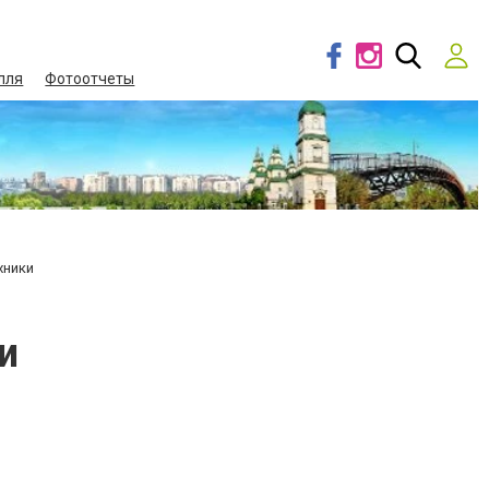
лля
Фотоотчеты
хники
и