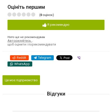
Оцініть першим
(
0
оцінок)
Я рекомендую
Ніхто ще не рекомендував
Авторизуйтесь
,
щоб оцінити і порекомендувати
Reddit
Telegram
Viber
WhatsApp
Це моє підприємство
Відгуки