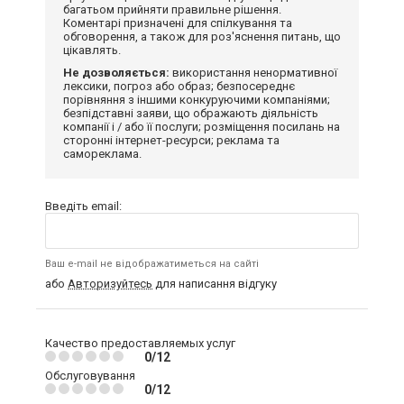
багатьом прийняти правильне рішення.
Коментарі призначені для спілкування та
обговорення, а також для роз'яснення питань, що
цікавлять.
Не дозволяється:
використання ненормативної
лексики, погроз або образ; безпосереднє
порівняння з іншими конкуруючими компаніями;
безпідставні заяви, що ображають діяльність
компанії і / або її послуги; розміщення посилань на
сторонні інтернет-ресурси; реклама та
самореклама.
Введіть email:
Ваш e-mail не відображатиметься на сайті
або
Авторизуйтесь
для написання відгуку
Качество предоставляемых услуг
0/12
Обслуговування
0/12