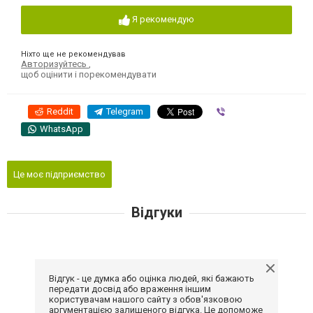
Я рекомендую
Ніхто ще не рекомендував
Авторизуйтесь
,
щоб оцінити і порекомендувати
Reddit
Telegram
Viber
WhatsApp
Це моє підприємство
Відгуки
Відгук - це думка або оцінка людей, які бажають
передати досвід або враження іншим
користувачам нашого сайту з обов'язковою
аргументацією залишеного відгука. Це допоможе