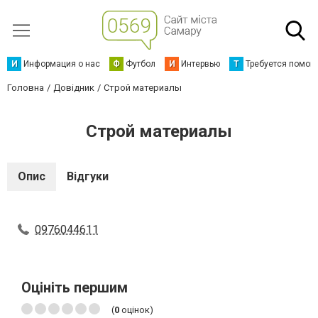
И
Информация о нас
Ф
Футбол
И
Интервью
Т
Требуется помощ
Головна
Довідник
Строй материалы
Строй материалы
Опис
Відгуки
0976044611
Оцініть першим
(
0
оцінок)