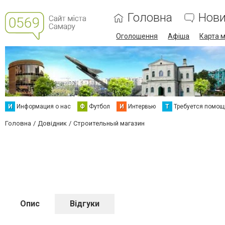
Головна
Нов
Оголошення
Афіша
Карта м
И
Информация о нас
Ф
Футбол
И
Интервью
Т
Требуется помощ
Головна
Довідник
Строительный магазин
Опис
Відгуки