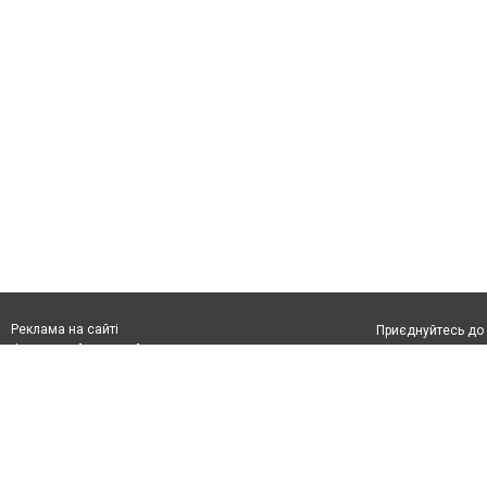
Реклама на сайті
Приєднуйтесь до 
Франшиза "CitySites"
З питань реклами:
Допускається цит
rek@citysites.ua
тексті обов'язко
розміщення прямо
абзацу в тексті 