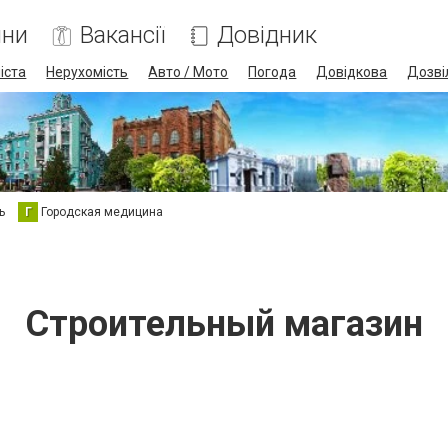
ини
Вакансії
Довідник
іста
Нерухомість
Авто / Мото
Погода
Довідкова
Дозві
ь
Г
Городская медицина
Строительный магазин