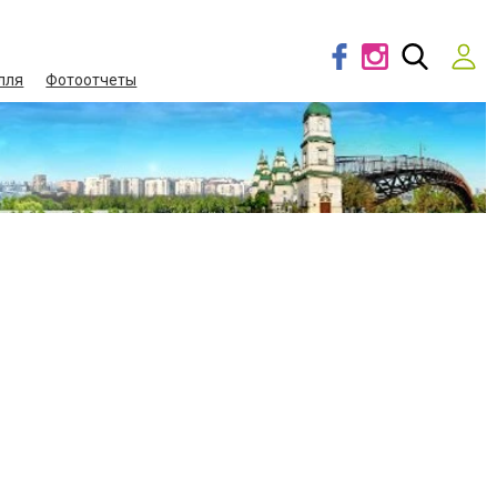
лля
Фотоотчеты