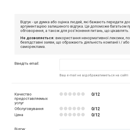
Відгук - це думка або оцінка людей, які бажають передати 
аргументацією залишеного відгука. Це допоможе багатьом пр
обговорення, а також для роз'яснення питань, що цікавлять.
Не дозволяється:
використання ненормативної лексики, по
безпідставні заяви, що ображають діяльність компанії і / або
самореклама.
Введіть email:
Ваш e-mail не відображатиметься на сайті
Качество
0/12
предоставляемых
услуг
Обслуговування
0/12
Цена
0/12
Відгук: