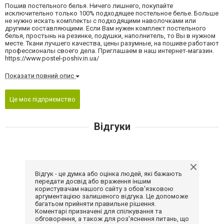
Пошив постельного белья. Ничего лишнего, покупайте
исключительно только 100% подходящее постельное белье. Больше
не нужно искать комплекты с подходящими наволочками или
другими составляющими. Если Вам нужен комплект постельного
белья, простынь на резинке, подушки, наполнитель, то Вы в нужном
месте. Ткани лучшего качества, цены разумные, на пошиве работают
профессионалы своего дела. Приглашаем в наш интернет-магазин.
https://www.postel-poshiv.in.ua/
Показати повний опис
Це моє підприємство
Відгуки
Відгук - це думка або оцінка людей, які бажають
передати досвід або враження іншим
користувачам нашого сайту з обов'язковою
аргументацією залишеного відгука. Це допоможе
багатьом прийняти правильне рішення.
Коментарі призначені для спілкування та
обговорення, а також для роз'яснення питань, що