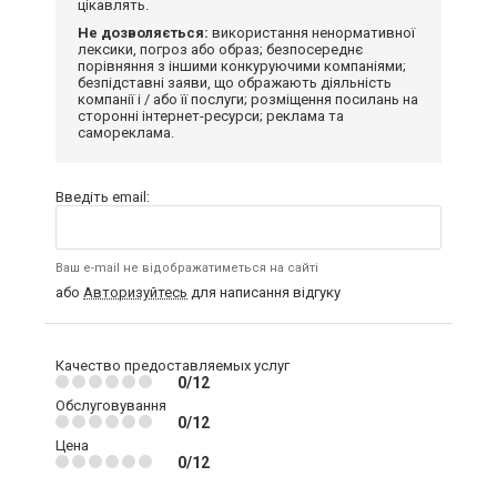
цікавлять.
Не дозволяється:
використання ненормативної
лексики, погроз або образ; безпосереднє
порівняння з іншими конкуруючими компаніями;
безпідставні заяви, що ображають діяльність
компанії і / або її послуги; розміщення посилань на
сторонні інтернет-ресурси; реклама та
самореклама.
Введіть email:
Ваш e-mail не відображатиметься на сайті
або
Авторизуйтесь
для написання відгуку
Качество предоставляемых услуг
0/12
Обслуговування
0/12
Цена
0/12