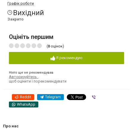
Графік роботи
Вихідний
Закрито
Оцініть першим
(
0
оцінок)
Я рекомендую
Ніхто ще не рекомендував
Авторизуйтесь
,
щоб оцінити і порекомендувати
Reddit
Telegram
Viber
WhatsApp
Про нас