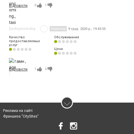
0
1
Відповісти
Sedoymolodoy
Новичок
9 груд. 2020 р., 19:43:55
Качество
Обслуживание
предоставляемых
услуг
Цена
амн ,
1
0
Відповісти
Реклама на сайті
Франшиза "CitySites"