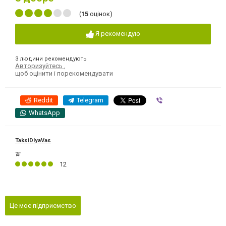
(
15
оцінок)
Я рекомендую
3 людини рекомендують
Авторизуйтесь
,
щоб оцінити і порекомендувати
Reddit
Telegram
Viber
WhatsApp
TaksiDlyaVas
🚖
12
Це моє підприємство