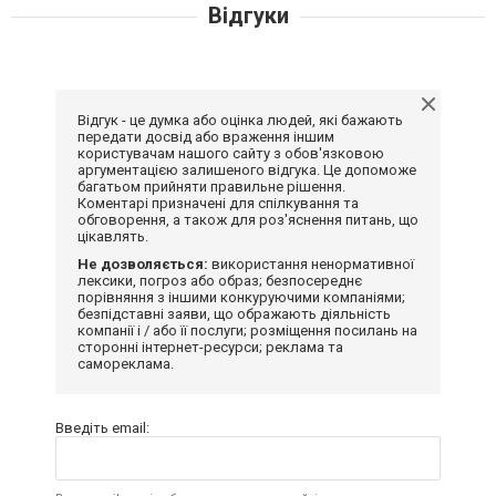
Відгуки
Відгук - це думка або оцінка людей, які бажають
передати досвід або враження іншим
користувачам нашого сайту з обов'язковою
аргументацією залишеного відгука. Це допоможе
багатьом прийняти правильне рішення.
Коментарі призначені для спілкування та
обговорення, а також для роз'яснення питань, що
цікавлять.
Не дозволяється:
використання ненормативної
лексики, погроз або образ; безпосереднє
порівняння з іншими конкуруючими компаніями;
безпідставні заяви, що ображають діяльність
компанії і / або її послуги; розміщення посилань на
сторонні інтернет-ресурси; реклама та
самореклама.
Введіть email: