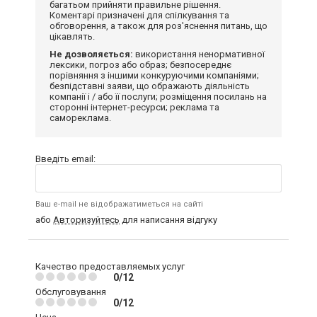
багатьом прийняти правильне рішення.
Коментарі призначені для спілкування та
обговорення, а також для роз'яснення питань, що
цікавлять.
Не дозволяється:
використання ненормативної
лексики, погроз або образ; безпосереднє
порівняння з іншими конкуруючими компаніями;
безпідставні заяви, що ображають діяльність
компанії і / або її послуги; розміщення посилань на
сторонні інтернет-ресурси; реклама та
самореклама.
Введіть email:
Ваш e-mail не відображатиметься на сайті
або
Авторизуйтесь
для написання відгуку
Качество предоставляемых услуг
0/12
Обслуговування
0/12