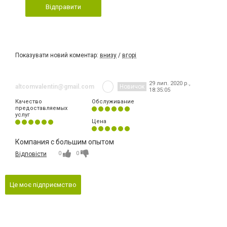
Відправити
Показувати новий коментар:
внизу
/
вгорі
29 лип. 2020 р.,
altcomvalentin@gmail.com
Новичок
18:35:05
Качество
Обслуживание
предоставляемых
услуг
Цена
Компания с большим опытом
0
0
Відповісти
Це моє підприємство