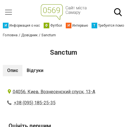
И
Информация о нас
Ф
Футбол
И
Интервью
Т
Требуется помощ
Головна
Довідник
Sanctum
Sanctum
Опис
Відгуки
04056, Киев, Вознесенcкий спуск, 13-А
+38 (095) 185-25-35
Оцініть першим