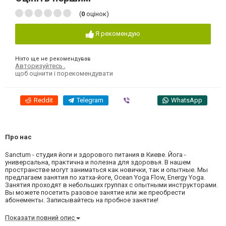
(
0
оцінок)
Я рекомендую
Ніхто ще не рекомендував
Авторизуйтесь
,
щоб оцінити і порекомендувати
Reddit
Telegram
Viber
WhatsApp
Про нас
Sanctum - студия йоги и здорового питания в Киеве. Йога -
универсальна, практична и полезна для здоровья. В нашем
пространстве могут заниматься как новички, так и опытные. Мы
предлагаем занятия по хатха-йоге, Ocean Yoga Flow, Energy Yoga.
Занятия проходят в небольших группах с опытными инструкторами.
Вы можете посетить разовое занятие или же преобрести
абонементы. Записывайтесь на пробное занятие!
Показати повний опис