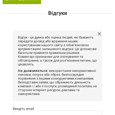
Відгуки
Відгук - це думка або оцінка людей, які бажають
передати досвід або враження іншим
користувачам нашого сайту з обов'язковою
аргументацією залишеного відгука. Це допоможе
багатьом прийняти правильне рішення.
Коментарі призначені для спілкування та
обговорення, а також для роз'яснення питань, що
цікавлять.
Не дозволяється:
використання ненормативної
лексики, погроз або образ; безпосереднє
порівняння з іншими конкуруючими компаніями;
безпідставні заяви, що ображають діяльність
компанії і / або її послуги; розміщення посилань на
сторонні інтернет-ресурси; реклама та
самореклама.
Введіть email: