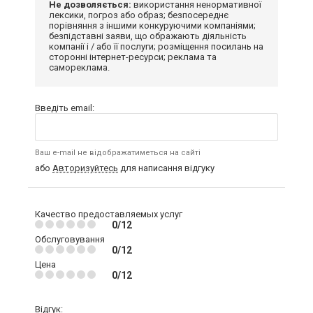
Не дозволяється:
використання ненормативної
лексики, погроз або образ; безпосереднє
порівняння з іншими конкуруючими компаніями;
безпідставні заяви, що ображають діяльність
компанії і / або її послуги; розміщення посилань на
сторонні інтернет-ресурси; реклама та
самореклама.
Введіть email:
Ваш e-mail не відображатиметься на сайті
або
Авторизуйтесь
для написання відгуку
Качество предоставляемых услуг
0/12
Обслуговування
0/12
Цена
0/12
Відгук: