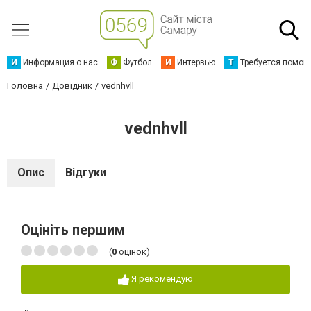
И
Информация о нас
Ф
Футбол
И
Интервью
Т
Требуется помощ
Головна
Довідник
vednhvll
vednhvll
Опис
Відгуки
Оцініть першим
(
0
оцінок)
Я рекомендую