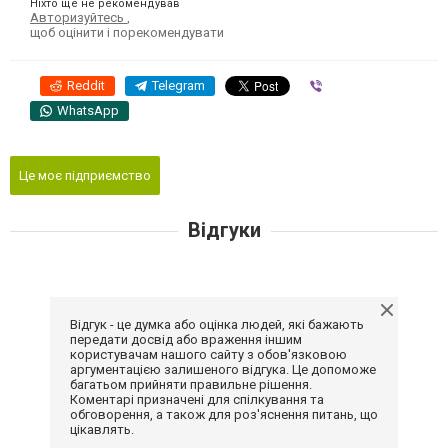
Ніхто ще не рекомендував
Авторизуйтесь
,
щоб оцінити і порекомендувати
Reddit
Telegram
Viber
WhatsApp
Це моє підприємство
Відгуки
Відгук - це думка або оцінка людей, які бажають
передати досвід або враження іншим
користувачам нашого сайту з обов'язковою
аргументацією залишеного відгука. Це допоможе
багатьом прийняти правильне рішення.
Коментарі призначені для спілкування та
обговорення, а також для роз'яснення питань, що
цікавлять.