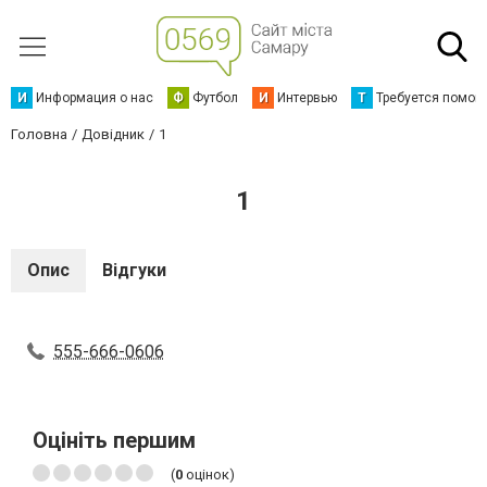
И
Информация о нас
Ф
Футбол
И
Интервью
Т
Требуется помощ
Головна
Довідник
1
1
Опис
Відгуки
555-666-0606
Оцініть першим
(
0
оцінок)