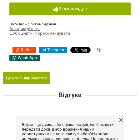
Я рекомендую
Ніхто ще не рекомендував
Авторизуйтесь
,
щоб оцінити і порекомендувати
Reddit
Telegram
Viber
WhatsApp
Це моє підприємство
Відгуки
Відгук - це думка або оцінка людей, які бажають
передати досвід або враження іншим
користувачам нашого сайту з обов'язковою
аргументацією залишеного відгука. Це допоможе