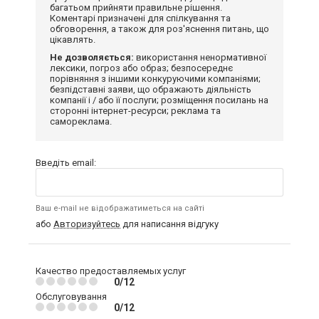
багатьом прийняти правильне рішення.
Коментарі призначені для спілкування та
обговорення, а також для роз'яснення питань, що
цікавлять.
Не дозволяється:
використання ненормативної
лексики, погроз або образ; безпосереднє
порівняння з іншими конкуруючими компаніями;
безпідставні заяви, що ображають діяльність
компанії і / або її послуги; розміщення посилань на
сторонні інтернет-ресурси; реклама та
самореклама.
Введіть email:
Ваш e-mail не відображатиметься на сайті
або
Авторизуйтесь
для написання відгуку
Качество предоставляемых услуг
0/12
Обслуговування
0/12