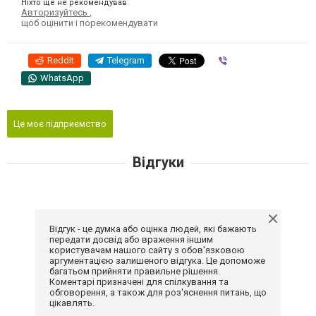
Ніхто ще не рекомендував
Авторизуйтесь
,
щоб оцінити і порекомендувати
Reddit
Telegram
Viber
WhatsApp
Це моє підприємство
Відгуки
Відгук - це думка або оцінка людей, які бажають
передати досвід або враження іншим
користувачам нашого сайту з обов'язковою
аргументацією залишеного відгука. Це допоможе
багатьом прийняти правильне рішення.
Коментарі призначені для спілкування та
обговорення, а також для роз'яснення питань, що
цікавлять.