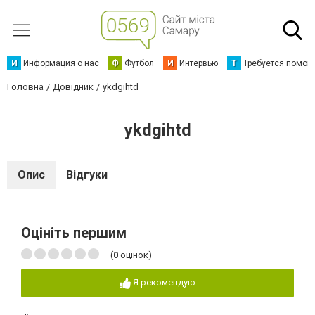
И
Информация о нас
Ф
Футбол
И
Интервью
Т
Требуется помощ
Головна
Довідник
ykdgihtd
ykdgihtd
Опис
Відгуки
Оцініть першим
(
0
оцінок)
Я рекомендую