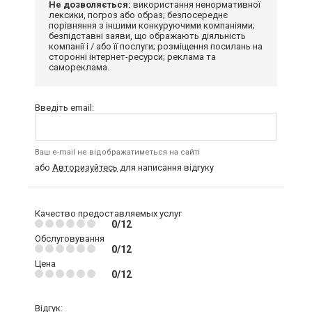
Не дозволяється:
використання ненормативної
лексики, погроз або образ; безпосереднє
порівняння з іншими конкуруючими компаніями;
безпідставні заяви, що ображають діяльність
компанії і / або її послуги; розміщення посилань на
сторонні інтернет-ресурси; реклама та
самореклама.
Введіть email:
Ваш e-mail не відображатиметься на сайті
або
Авторизуйтесь
для написання відгуку
Качество предоставляемых услуг
0/12
Обслуговування
0/12
Цена
0/12
Відгук: