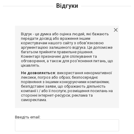
Відгуки
Відгук - це думка або оцінка людей, які бажають
передати досвід або враження іншим
користувачам нашого сайту з обов'язковою
аргументацією залишеного відгука. Це допоможе
багатьом прийняти правильне рішення.
Коментарі призначені для спілкування та
обговорення, а також для роз'яснення питань, що
цікавлять.
Не дозволяється:
використання ненормативної
лексики, погроз або образ; безпосереднє
порівняння з іншими конкуруючими компаніями;
безпідставні заяви, що ображають діяльність
компанії і / або її послуги; розміщення посилань на
сторонні інтернет-ресурси; реклама та
самореклама.
Введіть email: