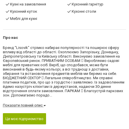
Кухні на замовлення
Кухонний гарнітур
Кухонний куток
Кухонні столи
Меблі для кухні
Про нас
Бренд “Lisovik” стрімко набирає популярності та поширює сферу
впливу від області до області. Охоплюємо Запорізьку, Донецьку,
Дніпропетровську та Київську області. Виконуємо замовлення на
Європейський ринок. ПРИВАТНИМ ОСОБАМ  Виробляємо садові
меблі для приватних осіб. Виріб, що сподобався, може бути
виконаний в будь-якому кольорі, а всі труднощі з доставки,
збирання та встановлення предметів меблів ми беремо на себе.
БЮДЖЕТНИЙ СЕКТОР  Легальне співробітництво. Ми справні
платники податків, про що з гордістю і заявляємо. Із задоволенням
йдемо назустріч клієнтам із держустанов, надаючи 30-денне
відстрочення оплати замовлення. ПАРКАМ  Благоустрій паркових
зон. Допомагаємо порадо...
Показати повний опис
Це моє підприємство