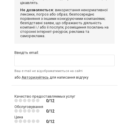
цікавлять.
Не дозволяється:
використання ненормативної
лексики, погроз або образ; безпосереднє
порівняння з іншими конкуруючими компаніями;
безпідставні заяви, що ображають діяльність
компанії і / або її послуги; розміщення посилань на
сторонні інтернет-ресурси; реклама та
самореклама.
Введіть email:
Ваш e-mail не відображатиметься на сайті
або
Авторизуйтесь
для написання відгуку
Качество предоставляемых услуг
0/12
Обслуговування
0/12
Цена
0/12