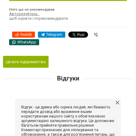
Ніхто ще не рекомендував
Авторизуйтесь
,
щоб оцінити і порекомендувати
Reddit
Telegram
Viber
WhatsApp
Це моє підприємство
Відгуки
Відгук - це думка або оцінка людей, які бажають
передати досвід або враження іншим
користувачам нашого сайту з обов'язковою
аргументацією залишеного відгука. Це допоможе
багатьом прийняти правильне рішення.
Коментарі призначені для спілкування та
обговорення, а також для роз'яснення питань, що