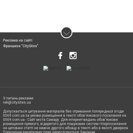
Реклама на сайті
Франшиза "CitySites"
З питань реклами:
rek@citysites.ua
Допускається цитування матеріалів без отримання попередньої згоди
0569.com.ua за умови розміщення в тексті обов'язкового посилання на
0569.com.ua - Сайт міста Самару. Для інтернет-видань обов'язкове
розміщення прямого, відкритого для пошукових систем гіперпосилання
на цитовані статті не нижче другого абзацу в тексті або в якості джерела.
Порушення виняткових прав переслідується Законом.