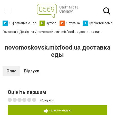
И
Информация о нас
Ф
Футбол
И
Интервью
Т
Требуется помощ
Головна
Довідник
novomoskovsk.mixfood.ua доставка еды
novomoskovsk.mixfood.ua доставка
еды
Опис
Відгуки
Оцініть першим
(
0
оцінок)
Я рекомендую