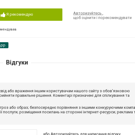
Авторизуйтесь
,
Я рекомендую
щоб оцінити і порекомендувати
омендував
App
Відгуки
досвід або враження іншим користувачам нашого сайту з обов'язковою
ийняти правильне рішення. Коментарі призначені для спілкування та
гроз або образ; безпосереднє порівняння з іншими конкуруючими компа
 її послуги; розміщення посилань на сторонні інтернет-ресурси; реклама 
або
Авторизуйтесь
для написання відгуку