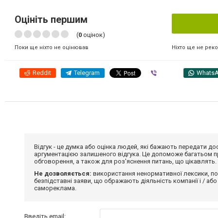
Оцініть першим
(
0
оцінок)
Ніхто ще не рек
Поки ще ніхто не оцінював
Reddit
Telegram
Viber
Whats
Відгук - це думка або оцінка людей, які бажають передати 
аргументацією залишеного відгука. Це допоможе багатьом пр
обговорення, а також для роз'яснення питань, що цікавлять.
Не дозволяється:
використання ненормативної лексики, по
безпідставні заяви, що ображають діяльність компанії і / або
самореклама.
Введіть email: