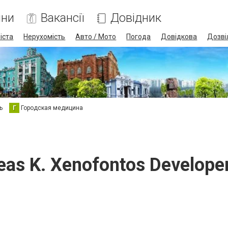
ини
Вакансії
Довідник
іста
Нерухомість
Авто / Мото
Погода
Довідкова
Дозві
ь
Г
Городская медицина
eas K. Xenofontos Developer