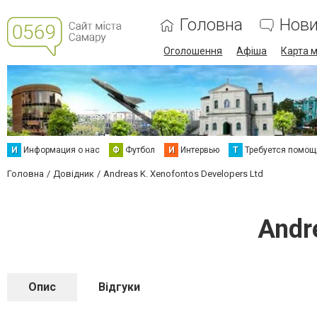
Головна
Нов
Оголошення
Афіша
Карта м
И
Информация о нас
Ф
Футбол
И
Интервью
Т
Требуется помощ
Головна
Довідник
Andreas K. Xenofontos Developers Ltd
Andr
Опис
Відгуки