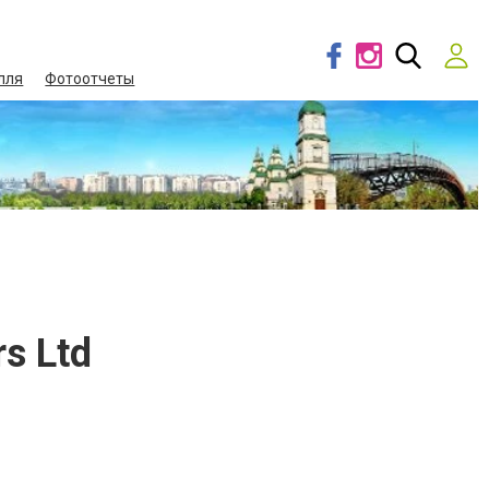
лля
Фотоотчеты
s Ltd