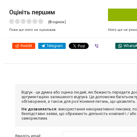
Оцініть першим
(
0
оцінок)
Ніхто ще не рек
Поки ще ніхто не оцінював
Reddit
Telegram
Viber
Whats
Відгук - це думка або оцінка людей, які бажають передати 
аргументацією залишеного відгука. Це допоможе багатьом пр
обговорення, а також для роз'яснення питань, що цікавлять.
Не дозволяється:
використання ненормативної лексики, по
безпідставні заяви, що ображають діяльність компанії і / або
самореклама.
Введіть email: