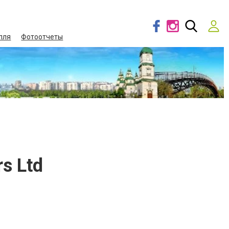
лля
Фотоотчеты
s Ltd