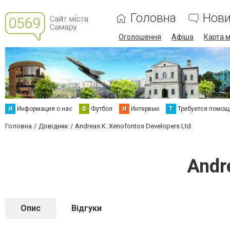
Головна
Нов
Оголошення
Афіша
Карта м
И
Информация о нас
Ф
Футбол
И
Интервью
Т
Требуется помощ
Головна
Довідник
Andreas K. Xenofontos Developers Ltd
Andr
Опис
Відгуки