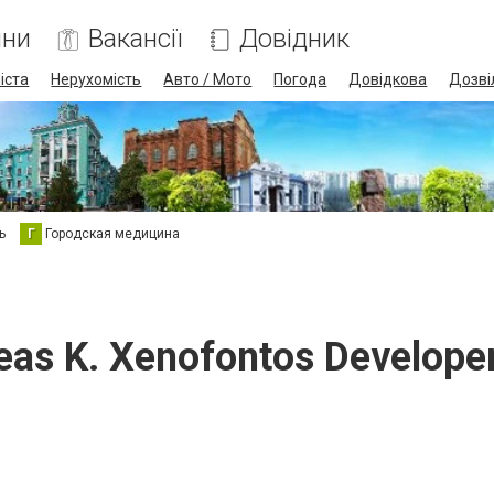
ини
Вакансії
Довідник
іста
Нерухомість
Авто / Мото
Погода
Довідкова
Дозві
ь
Г
Городская медицина
eas K. Xenofontos Developer