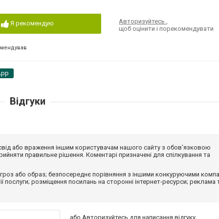
Авторизуйтесь
,
Я рекомендую
щоб оцінити і порекомендувати
омендував
App
Відгуки
досвід або враження іншим користувачам нашого сайту з обов'язковою
ийняти правильне рішення. Коментарі призначені для спілкування та
гроз або образ; безпосереднє порівняння з іншими конкуруючими компа
 її послуги; розміщення посилань на сторонні інтернет-ресурси; реклама 
або
Авторизуйтесь
для написання відгуку