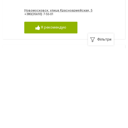
Новомосковск, улица Красноармейская, 5
+380(05693) 7-55-01
Я рекомендую
Фільтри
Аптека медицинской академии
Новомосковск, улица Победы, 5
+380(05693) 7-90-13
Я рекомендую
Аптека медицинской академии
Новомосковск, улица Советская, 34
+380(0569) 69-04-77