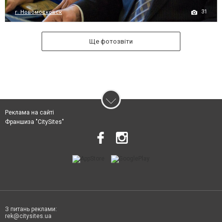
31
г. Новомосковск
Ще фотозвіти
Реклама на сайті
Франшиза "CitySites"
З питань реклами:
rek@citysites.ua