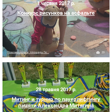
1 червня 2017 р.
Конкурс рисунков на асфальте
20
Новомосковск, площадь Ге...
28 травня 2017 р.
Митинг и турнир по пауерлифтингу
памяти Александра Митягина