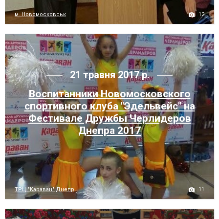
12
м. Новомосковськ
21 травня 2017 р.
Воспитанники Новомосковского
спортивного клуба "Эдельвейс" на
Фестивале Дружбы Черлидеров
Днепра 2017
11
ТРЦ "Караван" Днепр