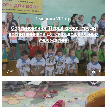
1 червня 2017 р.
Соревнования "Перші кроки" среди
воспитанников детских дошкольных
учреждений
14
ДЮСШ