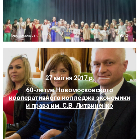
24
Новомосковськ
27 квітня 2017 р.
60-летие Новомосковского
кооперативного колледжа экономики
и права им. С.В. Литвиненко