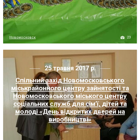
23
Новомосковск
25 травня 2017 р.
Спільний захід Новомосковського
міськрайонного центру зайнятості та
Новомосковського міського центру
соціальних служб для сім’ї, дітей та
молоді «День відкритих дверей на
виробництві»