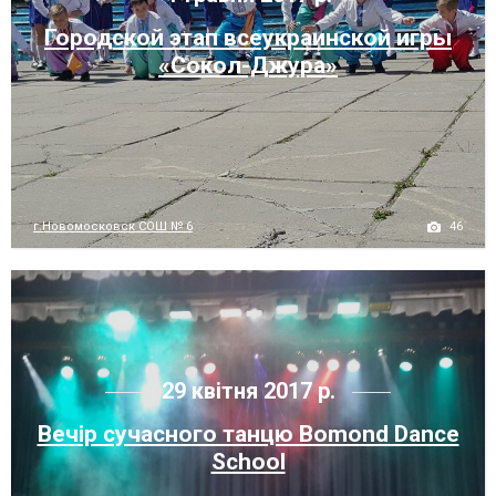
Городской этап всеукраинской игры
«Сокол-Джура»
46
г.Новомосковск СОШ № 6
29 квітня 2017 р.
Вечір сучасного танцю Bomond Dance
School