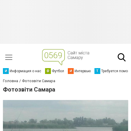
И
Информация о нас
Ф
Футбол
И
Интервью
Т
Требуется помощ
Головна
Фотозвіти Самара
Фотозвіти Самара