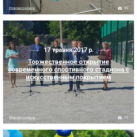
35
Новомосковск
17 травня 2017 р.
Торжественное открытие
современного спортивного стадиона с
искусственным покрытием
13
Новомосковск