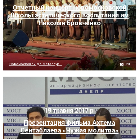
Отчетный концерт новомосковской
Школы эстетического воспитания им
Николая Бровченко
20
Новомосковск ДК Металлур...
19 травня 2017 р.
Презентация фильма Ахтема
Сеитаблаева «Чужая молитва»