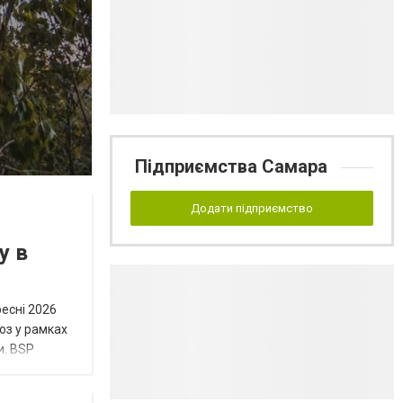
Підприємства Самара
Додати підприємство
у в
ресні 2026
юз у рамках
и. BSP