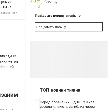
NEW
спрямує
нням на
є заплатити
Повідомте новину анонімно
Повідомити новину
пив один з
тних метрів.
 областей
ТОП-новини тижня
язаним
1
Серед поранених – діти . У Києві
зросла кількість загиблих через