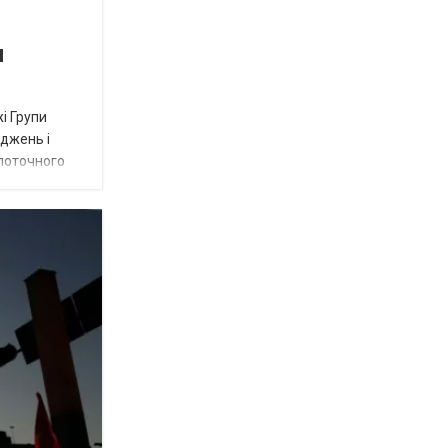
и
і Групи
оджень і
 поточного