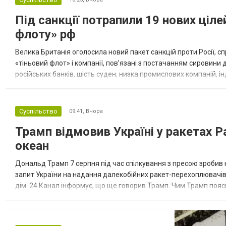
Під санкції потрапили 19 нових ціле
флоту» рф
Велика Британія оголосила новий пакет санкцій проти Росії, с
«тіньовий флот» і компанії, пов’язані з постачанням сировини 
російських банків, шість суден, низка промислових компаній, 
британський уряд повідомив про 19 нових санкційних цілей. Ло.
Суспільство
09:41,
Вчора
Трамп відмовив Україні у ракетах Pat
океан
Дональд Трамп 7 серпня під час спілкування з пресою зробив 
запит України на надання далекобійних ракет-перехоплювачів 
дім. 24 Канал інформує, що ще говорив Трамп. Чим Трамп пояс
репортера щодо критичної потреби Києва у засобах ППО, амер.