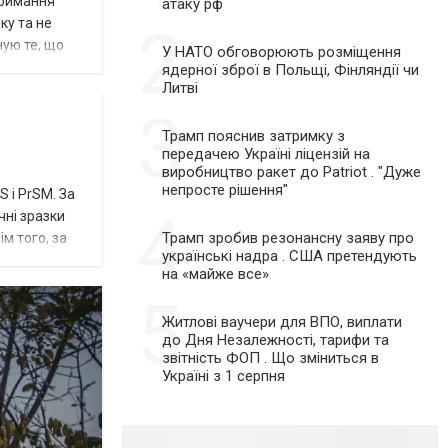
отримання
атаку рф
ку та не
2
ную те, що
У НАТО обговорюють розміщення
ядерної зброї в Польщі, Фінляндії чи
Литві
3
Трамп пояснив затримку з
передачею Україні ліцензій на
виробництво ракет до Patriot . "Дуже
непросте рішення"
 і PrSM. За
4
чні зразки
Трамп зробив резонансну заяву про
м того, за
українські надра . США претендують
на «майже все»
5
Житлові ваучери для ВПО, виплати
до Дня Незалежності, тарифи та
звітність ФОП . Що зміниться в
Україні з 1 серпня