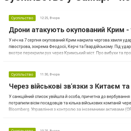
Суспільство
12:25,
Вчора
Дрони атакують окупований Крим - у
У ніч на 7 серпня окупований Крим накрила чергова хвиля удар
півострова, зокрема Феодосії, Керчі та Гвардійському. Під уда
вкотре перекрили рух через Кримський міст. Про вибухи та про
Феодосії був приліт, ймовірно, по скупченню техніки в районі кол
Суспільство
11:30,
Вчора
Через військові зв'язки з Китаєм т
У санкційний список увійшла й особа, причетна до вербування 
потрапили вісім посадовців та кілька військових компаній чер
Bloomberg. Управління з контролю за іноземними активами (OF
Зокрема, під обмеження потрапили військовий аташе Ку...
Суспільство
10:25,
Вчора