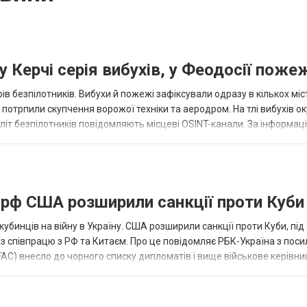
 Керчі серія вибухів, у Феодосії поже
ів безпілотників. Вибухи й пожежі зафіксували одразу в кількох міс
р потрпили скупчення ворожої техніки та аеродром. На тлі вибухів о
літ безпілотників повідомляють місцеві OSINT-канали. За інформаці
...
а рф США розширили санкції проти Куби
кубинців на війну в Україну. США розширили санкції проти Куби, пі
ез співпрацю з РФ та Китаєм. Про це повідомляє РБК-Україна з пос
AC) внесло до чорного списку дипломатів і вище військове керівни