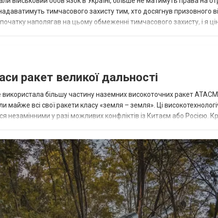
конали військовий обов’язок в Україні, більше не матимуть права на 
надаватимуть тимчасового захисту тим, хто досягнув призовного ві
 початку наполягав на цьому обмеженні тимчасового захисту, і я ці
аси ракет великої дальності
вже використала більшу частину наземних високоточних ракет ATACMS
 майже всі свої ракети класу «земля – земля». Ці високотехнологі
незамінними у разі можливих конфліктів із Китаєм або Росією. Крі