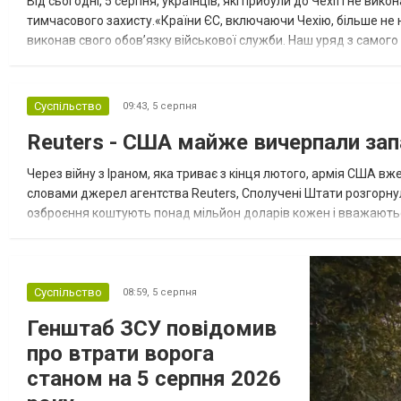
Від сьогодні, 5 серпня, українців, які прибули до Чехії і не ви
тимчасового захисту.«Країни ЄС, включаючи Чехію, більше не 
виконав свого обов’язку військової служби. Наш уряд з самого
нам вдалося досягти згоди щодо цього. Нові правила,...
Суспільство
09:43,
5 серпня
Reuters - США майже вичерпали зап
Через війну з Іраном, яка триває з кінця лютого, армія США 
словами джерел агентства Reuters, Сполучені Штати розгорнули
озброєння коштують понад мільйон доларів кожен і вважаються 
даними іншого джерела, США також запустили майже полов...
Суспільство
08:59,
5 серпня
Генштаб ЗСУ повідомив
про втрати ворога
станом на 5 серпня 2026