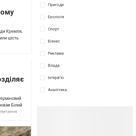
Пригоди
вому
Екологія
Спорт
оди Кремля,
пили шість
Бізнес
Реклама
Влада
озділяє
Інтерв'ю
Аналітика
терміновий
лював Білий
запитання