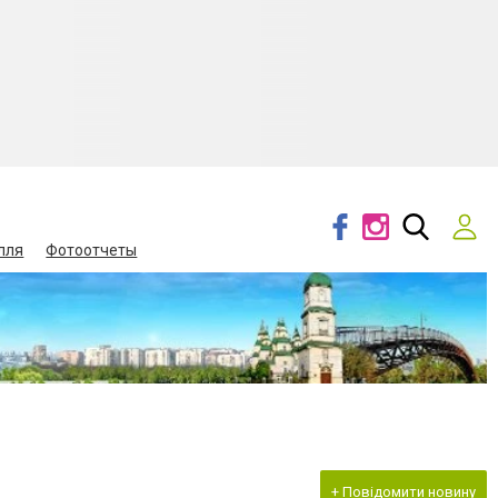
лля
Фотоотчеты
+ Повідомити новину