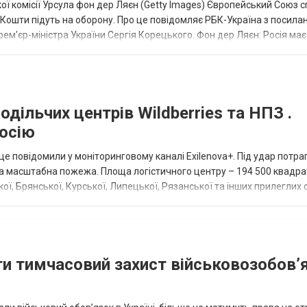
ї комісії Урсула фон дер Ляєн (Getty Images) Європейський Союз 
ї. Кошти підуть на оборону. Про це повідомляє РБК-Україна з посила
рем'єр-міністра України Сергія Корецького. Фон дер Ляєн: Росія ма
.
дільчих центрів Wildberries та НПЗ .
росію
 це повідомили у моніторинговому каналі Exilenova+. Під удар потра
кла масштабна пожежа. Площа логістичного центру – 194 500 квадра
ої, Брянської, Курської, Липецької, Рязанської та інших прилеглих
ати тимчасовий захист військовозобов’