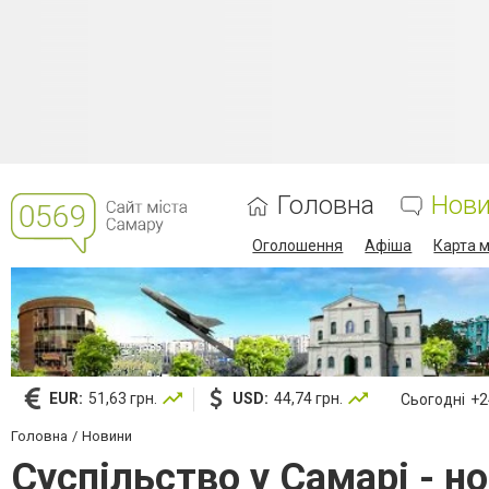
Головна
Нов
Оголошення
Афіша
Карта м
EUR:
51,63 грн.
USD:
44,74 грн.
Сьогодні
+24
Головна
Новини
Суспільство у Самарі - н