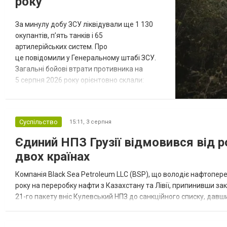
року
За минулу добу ЗСУ ліквідували ще 1 130
окупантів, пʼять танків і 65
артилерійських систем. Про
це повідомили у Генеральному штабі ЗСУ.
Загальні бойові втрати противника на
5 серпня 2026 року орієнтовно склали:
особового складу / personnel – близько 1
452 880 (+1 130) осіб / persons танків / tanks
– 12 242 (+5) од. бойових броньованих
Суспільство
15:11,
3 серпня
машин / troop–carrying AFVs – 25 084 (+5)
од. артилерійських систем / artillery systems
Єдиний НПЗ Грузії відмовився від р
– 47 396 (+65) од. РСЗВ / MLRS – 2...
двох країнах
Компанія Black Sea Petroleum LLC (BSP), що володіє нафтопер
року на переробку нафти з Казахстану та Лівії, припинивши за
21-го пакету вніс Кулевський НПЗ до санкційного списку, давши
повідомила, що завод у Кулеві розпочав переробку казахс...