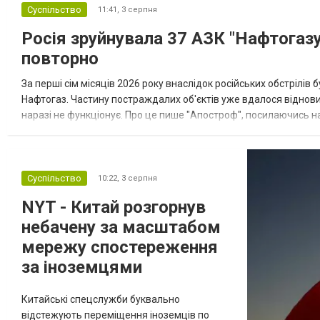
Суспільство
11:41,
3 серпня
Росія зруйнувала 37 АЗК "Нафтогазу
повторно
За перші сім місяців 2026 року внаслідок російських обстрілів
Нафтогаз. Частину постраждалих об'єктів уже вдалося віднови
наразі не функціонує. Про це пише "Апостроф", посилаючись н
року російські військові пошкодили 32 автозаправні комплекси.
Суспільство
10:22,
3 серпня
NYT - Китай розгорнув
небачену за масштабом
мережу спостереження
за іноземцями
Китайські спецслужби буквально
відстежують переміщення іноземців по