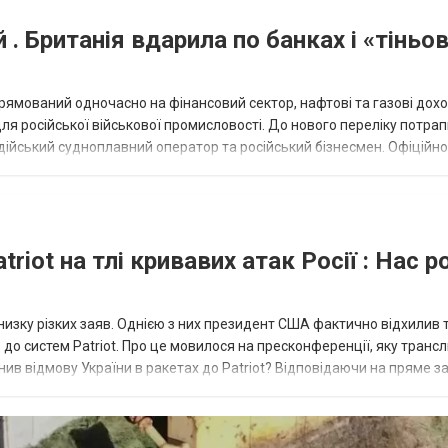
й . Британія вдарила по банках і «тіньо
прямований одночасно на фінансовий сектор, нафтові та газові дох
для російської військової промисловості. До нового переліку потра
індійський судноплавний оператор та російський бізнесмен. Офіційно
..
riot на тлі кривавих атак Росії : Нас р
низку різких заяв. Однією з них президент США фактично відхилив 
до систем Patriot. Про це мовилося на пресконференції, яку транс
нив відмову України в ракетах до Patriot? Відповідаючи на пряме 
..