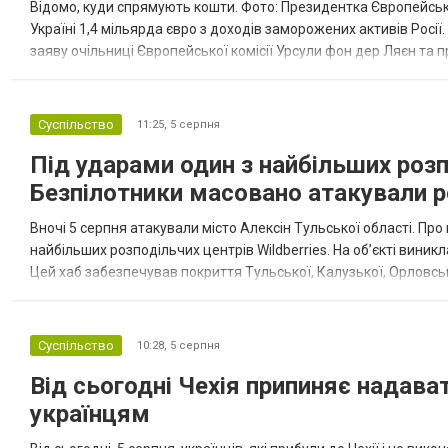
Відомо, куди спрямують кошти. Фото: Президентка Європейсько
Україні 1,4 мільярда євро з доходів заморожених активів Росі
заяву очільниці Європейської комісії Урсули фон дер Ляєн та п
за руйнування Урсула фон дер Ляєн заявила, що ЄС надасть У..
Суспільство
11:25,
5 серпня
Під ударами один з найбільших розпо
Безпілотники масовано атакували 
Вночі 5 серпня атакували місто Алексін Тульської області. Про
найбільших розподільчих центрів Wildberries. На об’єкті вини
Цей хаб забезпечував покриття Тульської, Калузької, Орловськ
центральної Росії, а також частково розвантажував...
Суспільство
10:28,
5 серпня
Від сьогодні Чехія припиняє надав
українцям