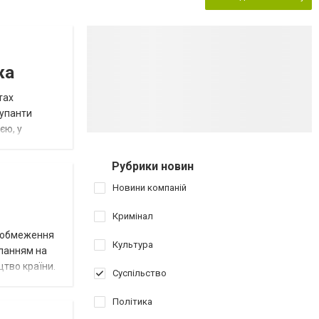
жа
тах
купанти
єю, у
Рубрики новин
Новини компаній
Кримінал
д обмеження
Культура
иланням на
цтво країни.
Суспільство
Політика