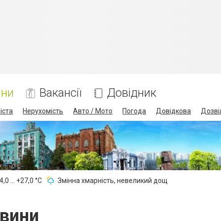
ини
Вакансії
Довідник
іста
Нерухомість
Авто / Мото
Погода
Довідкова
Дозві
,0 ... +27,0 °С
Змінна хмарність, невеликий дощ
овини