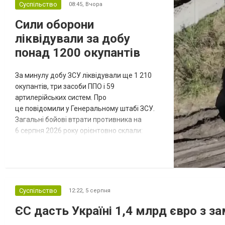
Суспільство
08:45,
Вчора
Сили оборони
ліквідували за добу
понад 1200 окупантів
За минулу добу ЗСУ ліквідували ще 1 210
окупантів, три засоби ППО і 59
артилерійських систем. Про
це повідомили у Генеральному штабі ЗСУ.
Загальні бойові втрати противника на
6 серпня 2026 року орієнтовно склали:
особового складу – близько 1 455 420 (+1
210) осіб танків – 12 247 (+1) од. бойових
броньованих машин – 25 098 (+11) од.
артилерійських систем – 47 522 (+67) од.
РСЗВ – 2 008 (+2) од. засобів ППО – 1 550
Суспільство
12:22,
5 серпня
(+3) од. наземних робототехнічних
комплексі...
ЄС дасть Україні 1,4 млрд євро з з