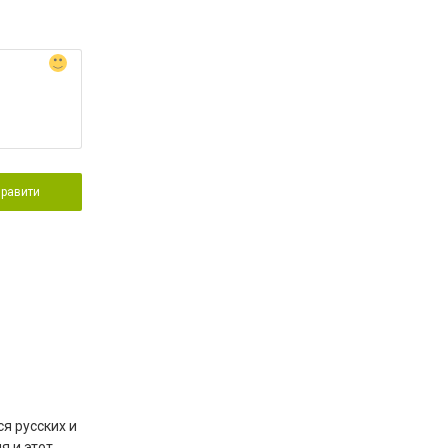
правити
я русских и
я и этот