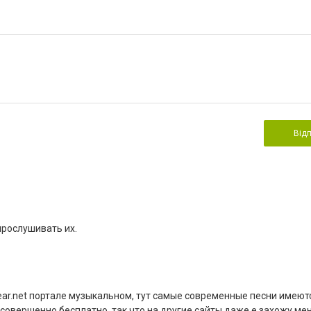
Від
прослушивать их.
bear.net портале музыкальном, тут самые современные песни имеютс
совершенно бесплатно, так что на другие сайты даже е захожу мен