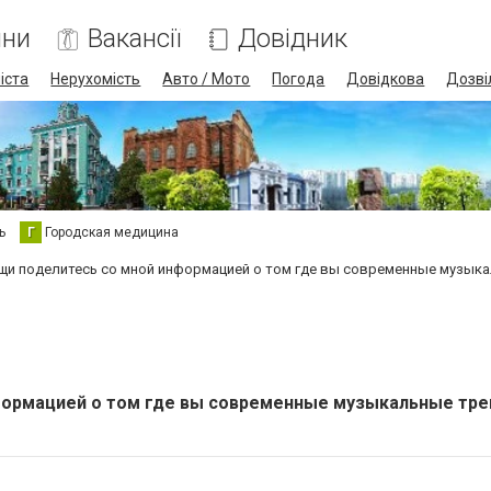
ини
Вакансії
Довідник
іста
Нерухомість
Авто / Мото
Погода
Довідкова
Дозві
ь
Г
Городская медицина
щи поделитесь со мной информацией о том где вы современные музыкал
формацией о том где вы современные музыкальные тре