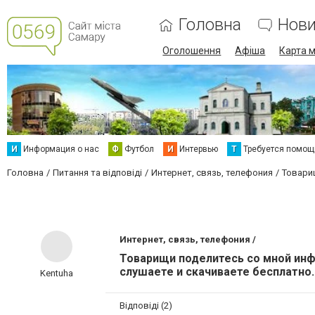
Головна
Нов
Оголошення
Афіша
Карта м
И
Информация о нас
Ф
Футбол
И
Интервью
Т
Требуется помощ
Головна
Питання та відповіді
Интернет, связь, телефония
Товари
Интернет, связь, телефония /
Товарищи поделитесь со мной ин
слушаете и скачиваете бесплатно.
Kentuha
Відповіді (2)