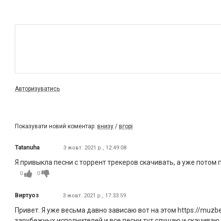
Авторизуватись
Показувати новий коментар:
внизу
/
вгорі
Tatanuha
3 жовт. 2021 р., 12:49:08
Я привыкла песни с торрент трекеров скачивать, а уже потом 
0
0
Виртуоз
3 жовт. 2021 р., 17:33:59
Привет. Я уже весьма давно зависаю вот на этом https://muz
зарубежных исполнителей и все песни тут слушаю и скачиваю 