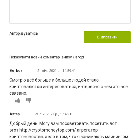
Авторизуватись
Відправити
Показувати новий коментар:
внизу
/
вгорі
Berber
21 січ. 2021 р., 14:59:41
Смотрю всё больше и больше людей стало
криптовалютой интересоваться, интересно с чем это всё
связано.
0
0
Astap
21 січ. 2021 р., 17:45:15
Добрый день. Могу вам посоветовать посетить вот
этот http://cryptomoneytop.com/ агрегатор
криптоновостей, дело в том, что я занимаюсь майнингом