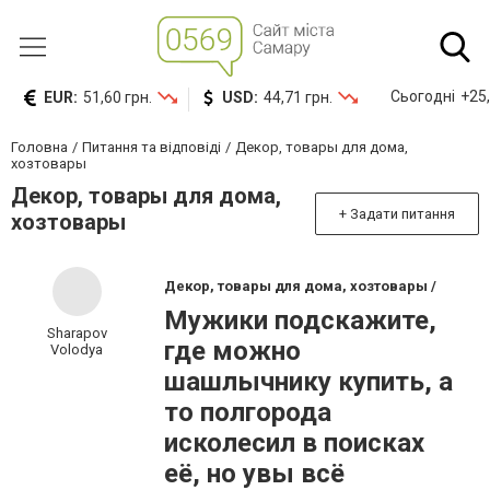
Сьогодні
+25,
EUR:
51,60 грн.
USD:
44,71 грн.
Головна
Питання та відповіді
Декор, товары для дома,
хозтовары
Декор, товары для дома,
+ Задати питання
хозтовары
Декор, товары для дома, хозтовары /
Мужики подскажите,
Sharapov
где можно
Volodya
шашлычнику купить, а
то полгорода
исколесил в поисках
её, но увы всё