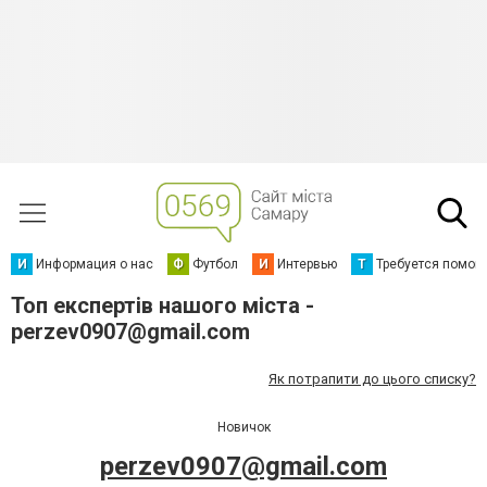
И
Информация о нас
Ф
Футбол
И
Интервью
Т
Требуется помощ
Топ експертів нашого міста -
perzev0907@gmail.com
Як потрапити до цього списку?
Новичок
perzev0907@gmail.com