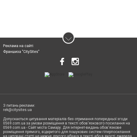
Реклама на сайті
Франшиза "CitySites"
З питань реклами:
rek@citysites.ua
Допускається цитування матеріалів без отримання попередньої згоди
0569.com.ua за умови розміщення в тексті обов'язкового посилання на
0569.com.ua - Сайт міста Самару. Для інтернет-видань обов'язкове
розміщення прямого, відкритого для пошукових систем гіперпосилання
на цитовані статті не нижче другого абзацу в тексті або в якості джерела.