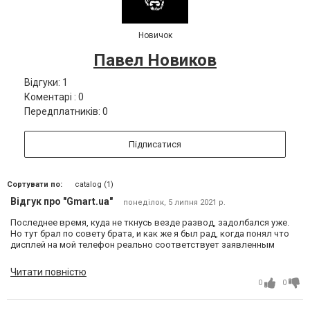
Новичок
Павел Новиков
Відгуки: 1
Коментарі : 0
Передплатників: 0
Підписатися
Сортувати по:
catalog (1)
Відгук про "Gmart.ua"
понеділок, 5 липня 2021 р.
Последнее время, куда не ткнусь везде развод, задолбался уже.
Но тут брал по совету брата, и как же я был рад, когда понял что
дисплей на мой телефон реально соответствует заявленным
характеристикам. У меня жутко лагал тач, так что чувствительный
и отзывчивый сенсор порадовал неимоверно!
Читати повністю
0
0