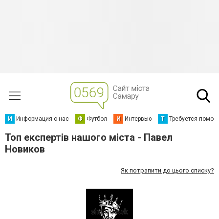
И
Информация о нас
Ф
Футбол
И
Интервью
Т
Требуется помощ
Топ експертів нашого міста - Павел
Новиков
Як потрапити до цього списку?