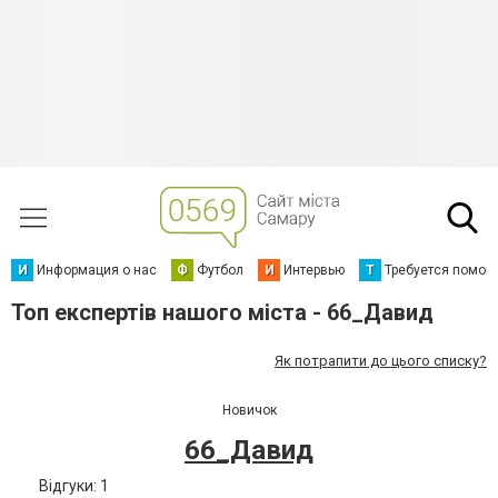
И
Информация о нас
Ф
Футбол
И
Интервью
Т
Требуется помощ
Топ експертів нашого міста - 66_Давид
Як потрапити до цього списку?
Новичок
66_Давид
Відгуки: 1