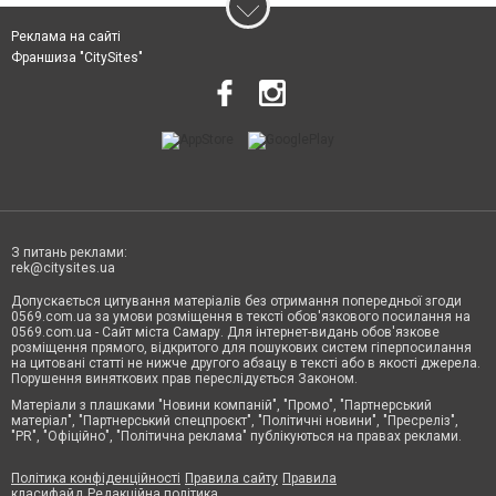
Реклама на сайті
Франшиза "CitySites"
З питань реклами:
rek@citysites.ua
Допускається цитування матеріалів без отримання попередньої згоди
0569.com.ua за умови розміщення в тексті обов'язкового посилання на
0569.com.ua - Сайт міста Самару. Для інтернет-видань обов'язкове
розміщення прямого, відкритого для пошукових систем гіперпосилання
на цитовані статті не нижче другого абзацу в тексті або в якості джерела.
Порушення виняткових прав переслідується Законом.
Матеріали з плашками "Новини компаній", "Промо", "Партнерський
матеріал", "Партнерський спецпроєкт", "Політичні новини", "Пресреліз",
"PR", "Офіційно", "Політична реклама" публікуються на правах реклами.
Політика конфіденційності
Правила сайту
Правила
класифайд
Редакційна політика