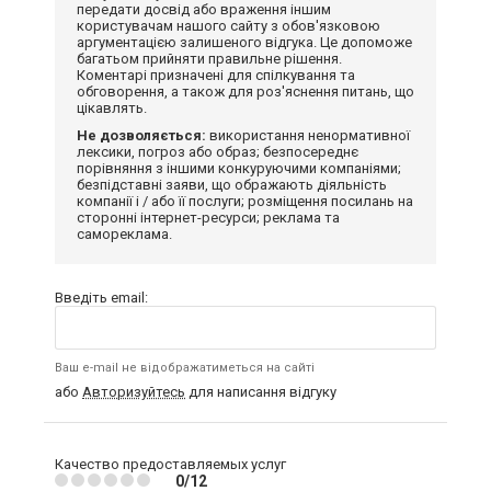
передати досвід або враження іншим
користувачам нашого сайту з обов'язковою
аргументацією залишеного відгука. Це допоможе
багатьом прийняти правильне рішення.
Коментарі призначені для спілкування та
обговорення, а також для роз'яснення питань, що
цікавлять.
Не дозволяється:
використання ненормативної
лексики, погроз або образ; безпосереднє
порівняння з іншими конкуруючими компаніями;
безпідставні заяви, що ображають діяльність
компанії і / або її послуги; розміщення посилань на
сторонні інтернет-ресурси; реклама та
самореклама.
Введіть email:
Ваш e-mail не відображатиметься на сайті
або
Авторизуйтесь
для написання відгуку
Качество предоставляемых услуг
0/12