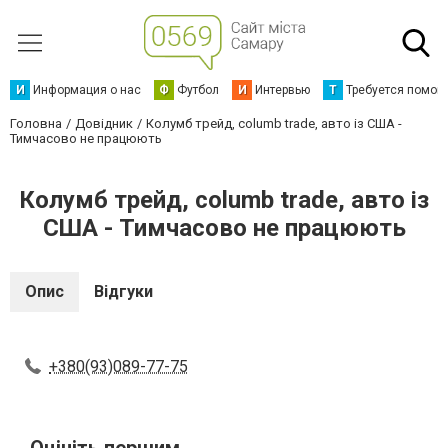
И
Информация о нас
Ф
Футбол
И
Интервью
Т
Требуется помощ
Головна
Довідник
Колумб трейд, columb trade, авто із США -
Тимчасово не працюють
Колумб трейд, columb trade, авто із
США - Тимчасово не працюють
Опис
Відгуки
+380(93)089-77-75