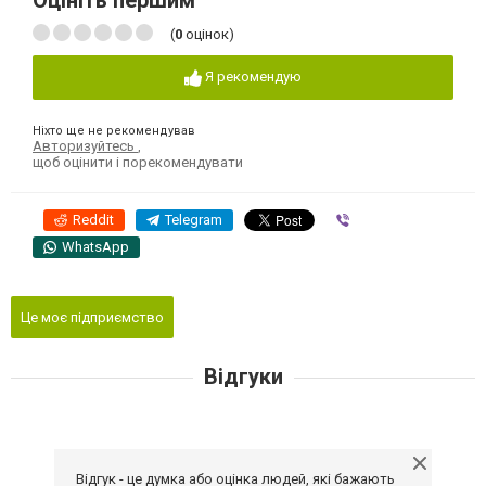
Оцініть першим
(
0
оцінок)
Я рекомендую
Ніхто ще не рекомендував
Авторизуйтесь
,
щоб оцінити і порекомендувати
Reddit
Telegram
Viber
WhatsApp
Це моє підприємство
Відгуки
Відгук - це думка або оцінка людей, які бажають