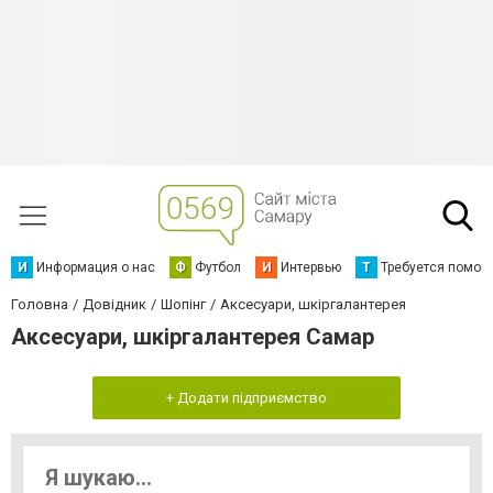
И
Информация о нас
Ф
Футбол
И
Интервью
Т
Требуется помощ
Головна
Довідник
Шопінг
Аксесуари, шкіргалантерея
Аксесуари, шкіргалантерея Самар
+ Додати підприємство