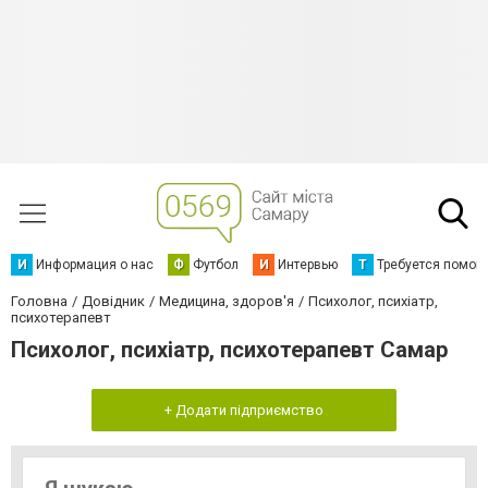
И
Информация о нас
Ф
Футбол
И
Интервью
Т
Требуется помощ
Головна
Довідник
Медицина, здоров'я
Психолог, психіатр,
психотерапевт
Психолог, психіатр, психотерапевт Самар
+ Додати підприємство