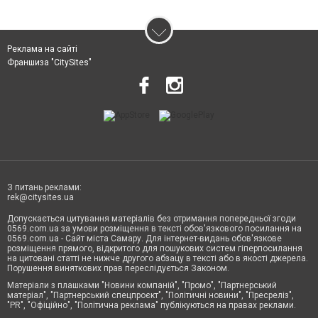
Реклама на сайті
Франшиза "CitySites"
З питань реклами:
rek@citysites.ua
Допускається цитування матеріалів без отримання попередньої згоди
0569.com.ua за умови розміщення в тексті обов'язкового посилання на
0569.com.ua - Сайт міста Самару. Для інтернет-видань обов'язкове
розміщення прямого, відкритого для пошукових систем гіперпосилання
на цитовані статті не нижче другого абзацу в тексті або в якості джерела.
Порушення виняткових прав переслідується Законом.
Матеріали з плашками "Новини компаній", "Промо", "Партнерський
матеріал", "Партнерський спецпроєкт", "Політичні новини", "Пресреліз",
"PR", "Офіційно", "Політична реклама" публікуються на правах реклами.