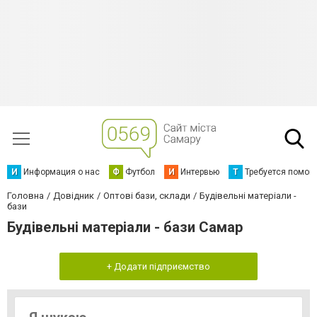
И
Информация о нас
Ф
Футбол
И
Интервью
Т
Требуется помощ
Головна
Довідник
Оптові бази, склади
Будівельні матеріали -
бази
Будівельні матеріали - бази Самар
+ Додати підприємство