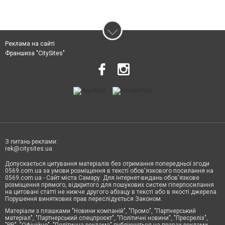
Реклама на сайті
Франшиза "CitySites"
З питань реклами:
rek@citysites.ua
Допускається цитування матеріалів без отримання попередньої згоди
0569.com.ua за умови розміщення в тексті обов'язкового посилання на
0569.com.ua - Сайт міста Самару. Для інтернет-видань обов'язкове
розміщення прямого, відкритого для пошукових систем гіперпосилання
на цитовані статті не нижче другого абзацу в тексті або в якості джерела.
Порушення виняткових прав переслідується Законом.
Матеріали з плашками "Новини компаній", "Промо", "Партнерський
матеріал", "Партнерський спецпроєкт", "Політичні новини", "Пресреліз",